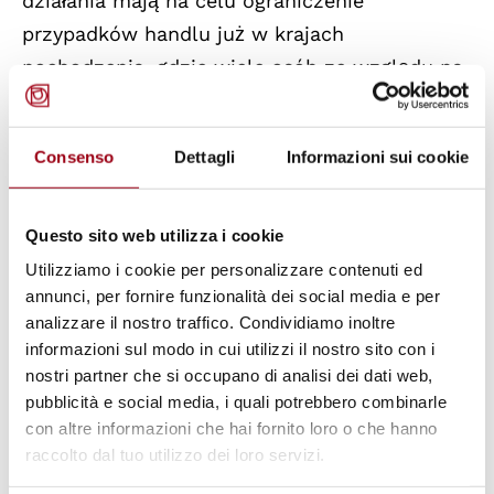
działania mają na celu ograniczenie
przypadków handlu już w krajach
pochodzenia, gdzie wiele osób ze względu na
ubóstwo, perspektywę dobrego zarobku czy
większej wolności decyduje się na wyjazd i
Consenso
Dettagli
Informazioni sui cookie
pada oﬁarą porwań, szantażu i pozbawionych
skrupułów oszustów.
Questo sito web utilizza i cookie
Również - jak wykazują badania i materiały
Utilizziamo i cookie per personalizzare contenuti ed
policyjne z ostatnich lat istotne jest okazanie
annunci, per fornire funzionalità dei social media e per
analizzare il nostro traffico. Condividiamo inoltre
pomocy tym wszystkim, którzy nawet
informazioni sul modo in cui utilizzi il nostro sito con i
dobrowolnie, na początku swojej drogi
nostri partner che si occupano di analisi dei dati web,
migracyj-nej zgodzili się na nielegalne
pubblicità e social media, i quali potrebbero combinarle
przekroczenie granicy i padli oﬁarą wyzysku o
con altre informazioni che hai fornito loro o che hanno
raccolto dal tuo utilizzo dei loro servizi.
charakterze przestępczym. Nie zawsze jest