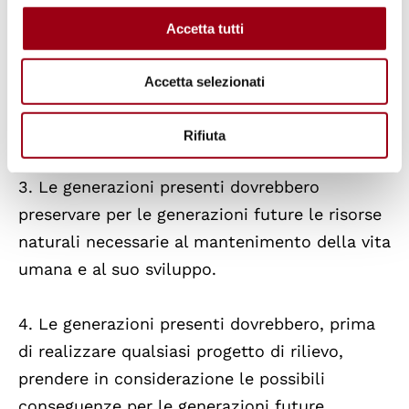
2. Le generazioni presenti dovrebbero vegliare
Accetta tutti
affinché le generazioni future non siano
esposte agli inquinamenti che rischierebbero
Accetta selezionati
di mettere in pericolo la loro salute o
l'esistenza stessa.
Rifiuta
3. Le generazioni presenti dovrebbero
preservare per le generazioni future le risorse
naturali necessarie al mantenimento della vita
umana e al suo sviluppo.
4. Le generazioni presenti dovrebbero, prima
di realizzare qualsiasi progetto di rilievo,
prendere in considerazione le possibili
conseguenze per le generazioni future.