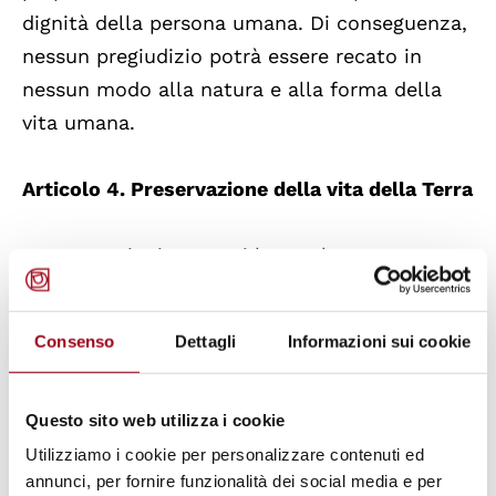
dignità della persona umana. Di conseguenza,
nessun pregiudizio potrà essere recato in
nessun modo alla natura e alla forma della
vita umana.
Articolo 4. Preservazione della vita della Terra
Le generazioni presenti hanno la
responsabilità di trasmettere alle generazioni
future una Terra tale da non essere un giorno
Consenso
Dettagli
Informazioni sui cookie
danneggiata irrimediabilmente per via
dell'attività umana. Ogni generazione, che
riceve temporaneamente la Terra in eredità,
Questo sito web utilizza i cookie
dovrà vegliare ad utilizzare in maniera
Utilizziamo i cookie per personalizzare contenuti ed
annunci, per fornire funzionalità dei social media e per
ragionevole le risorse naturali e a fare in