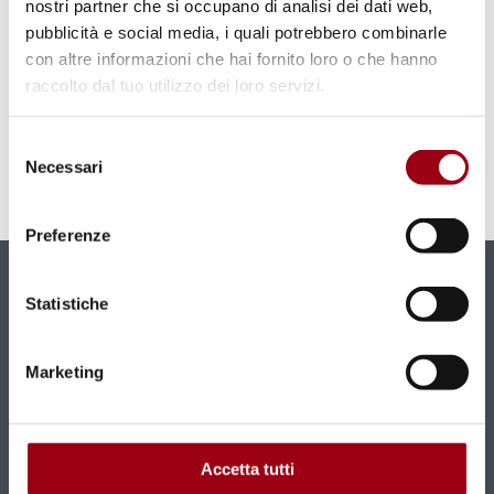
nostri partner che si occupano di analisi dei dati web,
protezione dei prigionieri di
pubblicità e social media, i quali potrebbero combinarle
con altre informazioni che hai fornito loro o che hanno
guerra: l'Agenzia Centrale delle
raccolto dal tuo utilizzo dei loro servizi.
Ricerche dalla guerra franco-
prussiana ad oggi
Selezione
Necessari
del
consenso
15.09.2025
Preferenze
Newsletter
Statistiche
Nuovi contenuti e news mensili direttamente nella
tua casella di posta.
Marketing
ISCRIVITI
Accetta tutti