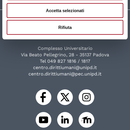
Accetta selezionati
Università degli Studi di Padova
Rifiuta
Centro di Ateneo per i Diritti Umani "Antonio
Papisca"
Complesso Universitario
Via Beato Pellegrino, 28 - 35137 Padova
Tel 049 827 1816 / 1817
centro.dirittiumani@unipd.it
centro.dirittiumani@pec.unipd.it