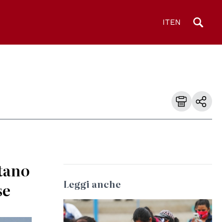
IT
EN
ttano
Leggi anche
se