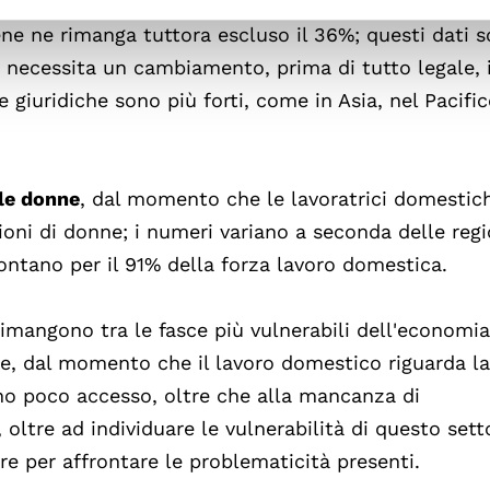
one del 16% dei lavoratori domestici del tutto esclu
e ne rimanga tuttora escluso il 36%; questi dati 
he necessita un cambiamento, prima di tutto legale, 
 giuridiche sono più forti, come in Asia, nel Pacific
lle donne
, dal momento che le lavoratrici domestic
ioni di donne; i numeri variano a seconda delle regio
ontano per il 91% della forza lavoro domestica.
 rimangono tra le fasce più vulnerabili dell'economia
le, dal momento che il lavoro domestico riguarda la
nno poco accesso, oltre che alla mancanza di
oltre ad individuare le vulnerabilità di questo setto
re per affrontare le problematicità presenti.