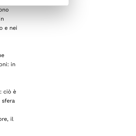
si dal
sono
in
o e nei
he
ni: in
: ciò è
 sfera
re, il