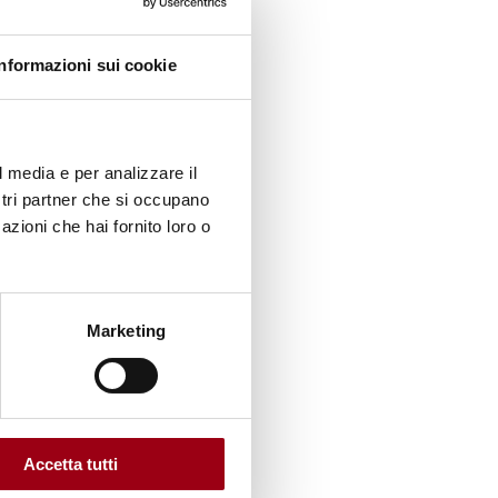
voro
Informazioni sui cookie
liorato
l media e per analizzare il
trici
ostri partner che si occupano
azioni che hai fornito loro o
25-50%.
ll'ILO,
Marketing
o
, e di
sul
Accetta tutti