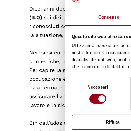
Dieci anni dopo l'adozione di una Conve
(ILO)
sui diritti dei lavoratori e lavora
Consenso
riconosciuti come lavoratori ed operat
la situazione, stando al nuovo
report
del
Questo sito web utilizza i c
Utilizziamo i cookie per perso
Nei Paesi europei, la pandemia ha lasc
nostro traffico. Condividiamo 
di analisi dei dati web, pubbl
domestiche, mentre nel continente amer
che hanno raccolto dal tuo uti
Per capire la gravità della situazione, n
occupazione è stato del 15%, nella maggi
Selezione
Necessari
ha affermato che "la crisi ha reso evide
del
consenso
assicurare l'accesso a condizioni di lav
lavoro e la sicurezza sociale a tutti i la
Rifiuta
Sin dall'adozione della
Convenzione sui