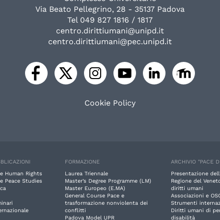
Via Beato Pellegrino, 28 - 35137 Padova
Tel 049 827 1816 / 1817
centro.dirittiumani@unipd.it
centro.dirittiumani@pec.unipd.it
Cookie Policy
BLICAZIONI
FORMAZIONE
ARCHIVIO "PACE D
e Human Rights
Laurea Triennale
Presentazione dell
e Peace Studies
Master’s Degree Programme (LM)
Regione del Veneto
rca
Master Europeo (E.MA)
diritti umani
General Course Pace e
Associazioni e OS
inari
trasformazione nonviolenta dei
Strumenti internaz
ernazionale
conflitti
Diritti umani di p
Padova Model UPR
disabilità