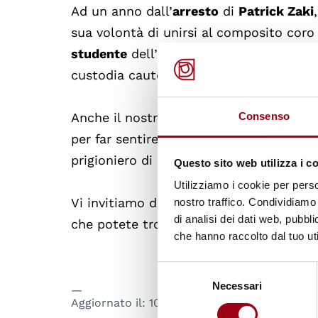
Ad un anno dall’
arresto
di
Patrick Zaki
sua volontà di unirsi al composito coro
studente
dell’ateneo bolognese,
accusa
custodia cautelare in
Egitto
.
Anche il nostro Ateneo aderisce a #Fre
Consenso
per far sentire la propria voce e dichiar
prigioniero di coscienza incolpato per i
Questo sito web utilizza i c
Utilizziamo i cookie per perso
Vi invitiamo dunque a visitare il sito d
nostro traffico. Condividiamo 
di analisi dei dati web, pubbl
che potete trovare al link di seguito.
che hanno raccolto dal tuo uti
Selezione
Necessari
del
Aggiornato il:
10.02.2021
consenso