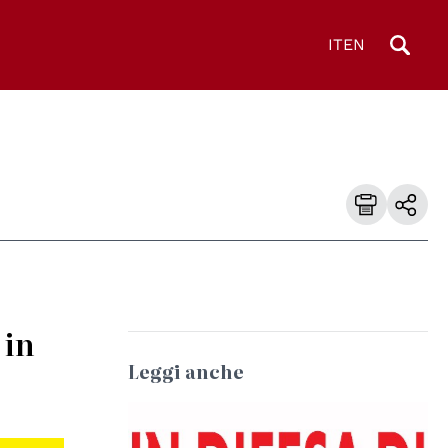
IT
EN
 in
Leggi anche