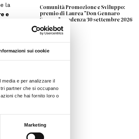
e la
Comunità Promozione e Sviluppo:
premio di Laurea "Don Gennaro
re e
Somma", scadenza 30 settembre 2026
uto
in
, nata
Informazioni sui cookie
l media e per analizzare il
zionale
ostri partner che si occupano
azioni che hai fornito loro o
Marketing