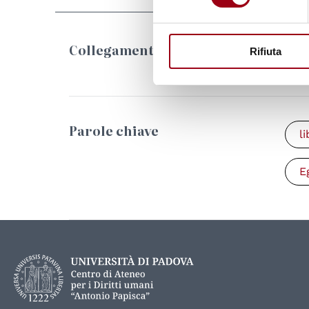
Collegamenti
Rifiuta
Parole chiave
l
E