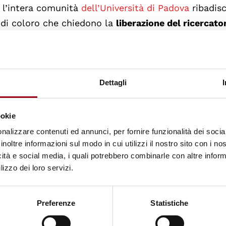
, l’intera comunità
dell’Università di Padova
ribadisc
 di coloro che chiedono la
liberazione del ricercato
to ingiustamente
di propaganda sovversiva e
deten
ePatrickZaki, la campagna di
Amnesty International
Dettagli
are il proprio impegno per avere libertà per Patrick,
l suo lavoro in favore dei
diritti umani
.
ookie
nalizzare contenuti ed annunci, per fornire funzionalità dei socia
i Amnesty e firmare l’appello per la mobilitazione na
inoltre informazioni sul modo in cui utilizzi il nostro sito con i n
icità e social media, i quali potrebbero combinarle con altre inform
lizzo dei loro servizi.
Preferenze
Statistiche