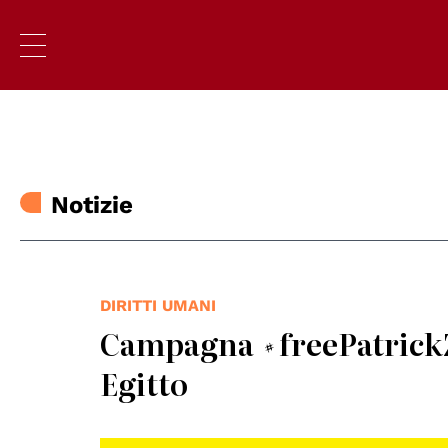
Notizie
DIRITTI UMANI
Campagna #freePatrickZa
Egitto