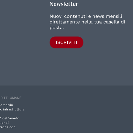
Newsletter
Nuovi contenuti e news mensili
direttamente nella tua casella di
posta.
ISCRIVITI
IRITTI UMANI"
'Archivio
: infrastruttura
C del Veneto
ionali
ersone con