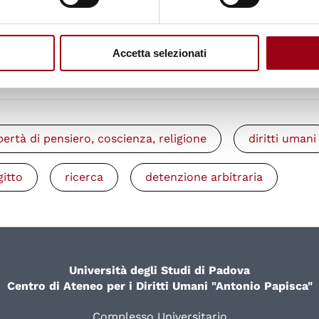
Amnesty: appello per la libertà di Patrick Zaki
Accetta selezionati
ibertà di pensiero, coscienza, religione
diritti umani
gitto
ricerca
detenzione arbitraria
Università degli Studi di Padova
Centro di Ateneo per i Diritti Umani "Antonio Papisca"
Complesso Universitario