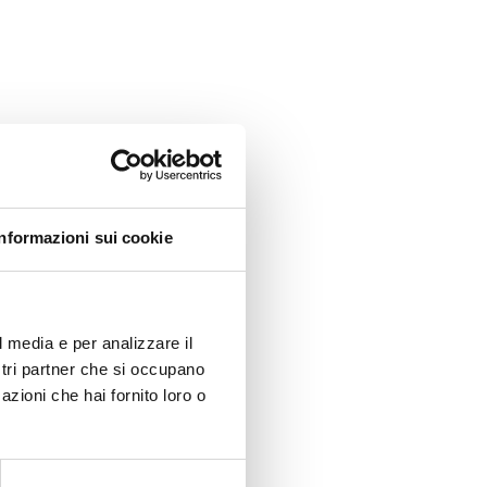
l
 stato
Informazioni sui cookie
 (REC)
,
opei e
l media e per analizzare il
ostri partner che si occupano
oluzioni
azioni che hai fornito loro o
 (MIO-
 il