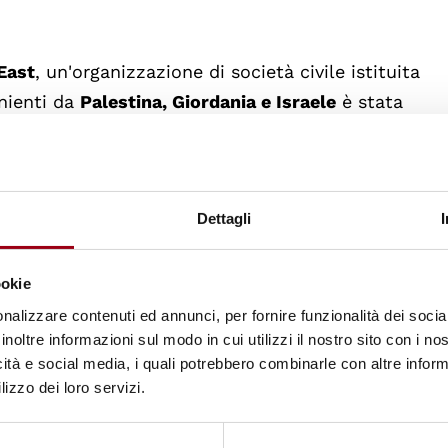
East
, un'organizzazione di società civile istituita
nienti da
Palestina, Giordania e Israele
è stata
a quinta edizione del Premio euromediterraneo per i
ondazione Anna Lindh. Il tema dell'edizione 2010 è
ità interculturale".
Dettagli
nviromental Centre for Central and Eastern Europe
 progetti ambientali all'anno in 16 diversi paesi eur
ookie
collocata la
Fundación de Cultura Islámica (FUNCI)
nalizzare contenuti ed annunci, per fornire funzionalità dei socia
inoltre informazioni sul modo in cui utilizzi il nostro sito con i n
 il dialogo tra Europa e Islam e aiuta a trovare s
icità e social media, i quali potrebbero combinarle con altre inform
 Il quarto premio è invece stato conferito alla ONG
lizzo dei loro servizi.
Environment, Culture and Sustainable Development
ambiente e del patrimonio culturale regionale. Infine