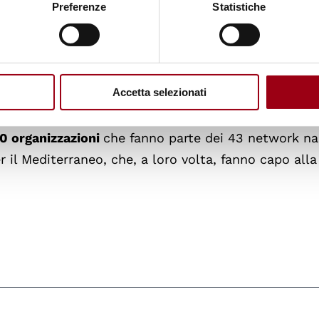
Preferenze
Statistiche
elos
, un cittadino greco attivo in questioni relative 
e pubblica e dei giovani e all'educazione in materia 
Accetta selezionati
alla Fondazione Anna Lindh e dal capofila del netwo
il premio si distingue per il fatto di essere
conferi
00 organizzazioni
che fanno parte dei 43 network naz
il Mediterraneo, che, a loro volta, fanno capo alla