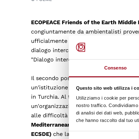
ECOPEACE Friends of the Earth Middle 
congiuntamente da ambientalisti prove
ufficialmente dichiarata vincitrice dell
dialogo interculturale promosso dalla F
"Dialogo interculturale per la sostenibil
Consenso
Il secondo posto è andato al
Regional E
un'istituzione che intraprende oltre 300
Questo sito web utilizza i c
in Turchia. Al terzo posto, invece, si è 
Utilizziamo i cookie per perso
nostro traffico. Condividiamo 
un'organizzazione spagnola che promuove
di analisi dei dati web, pubbl
alle difficoltà affrontate dalla società.
che hanno raccolto dal tuo uti
Mediterranean Information Office for 
ECSDE)
che lavora alla protezione dell'
Selezione