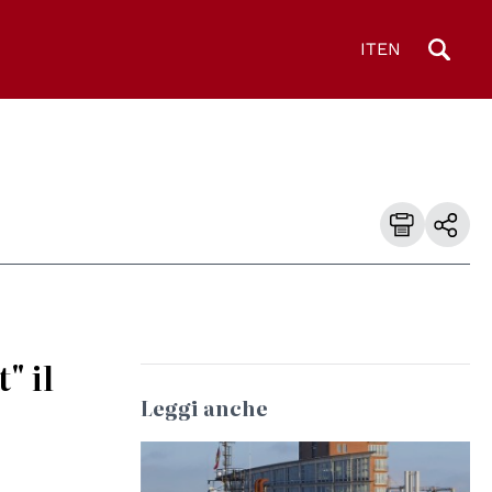
IT
EN
" il
Leggi anche
© Wolfgang Fricke