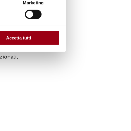
Marketing
allo
di
Accetta tutti
rk
to e
ionali,