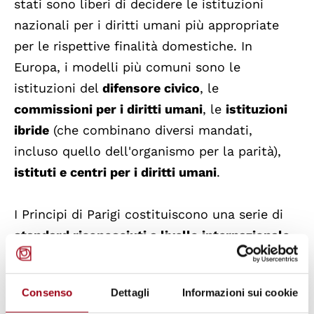
stati sono liberi di decidere le istituzioni
nazionali per i diritti umani più appropriate
per le rispettive finalità domestiche. In
Europa, i modelli più comuni sono le
istituzioni del
difensore civico
, le
commissioni per i diritti umani
, le
istituzioni
ibride
(che combinano diversi mandati,
incluso quello dell'organismo per la parità),
istituti e centri per i diritti umani
.
I Principi di Parigi costituiscono una serie di
standard riconosciuti a livello internazionale
per valutare la credibilità, l'indipendenza e
l'efficacia delle INDU
. Per essere pienamente
Consenso
Dettagli
Informazioni sui cookie
efficaci, le INDU dovrebbero avere un ampio