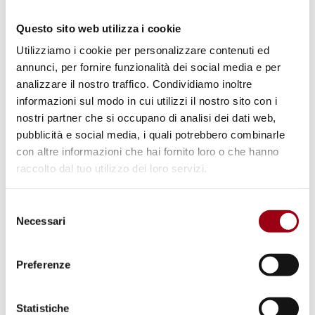
mandato che riguardi tutti i diritti umani; una
procedura di selezione e di designazione dei
Questo sito web utilizza i cookie
dirigenti loro preposti che sia inclusiva e
Utilizziamo i cookie per personalizzare contenuti ed
annunci, per fornire funzionalità dei social media e per
trasparente; essere indipendenti sia nel
analizzare il nostro traffico. Condividiamo inoltre
giuridicamente che nella pratica; avere
informazioni sul modo in cui utilizzi il nostro sito con i
accesso a risorse e personale sufficienti; e
nostri partner che si occupano di analisi dei dati web,
cooperare efficacemente con le parti
pubblicità e social media, i quali potrebbero combinarle
con altre informazioni che hai fornito loro o che hanno
interessate nazionali e internazionali.
raccolto dal tuo utilizzo dei loro servizi.
[...] In quanto istituzioni statali e finanziate
Selezione
dallo stato, le INDI beneficiano di una
Necessari
del
particolare legittimità e accesso ai
consenso
responsabili politici. Allo stesso tempo, hanno
Preferenze
il mandato di cooperare strettamente con la
società civile. Possono quindi fungere da
Statistiche