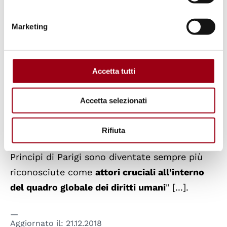
ponte tra la società civile e le autorità
essendo al contempo indipendenti da
Marketing
entrambi
. Come attori locali, le INDI hanno
una profonda comprensione del contesto
nazionale e possono condurre una costante
Accetta tutti
azione di cambiamento
.
Accetta selezionati
Non tutte le istituzioni nazionale per i diritti
umani sono pienamente efficaci e
Rifiuta
indipendenti, ma quelle che rispettano i
Principi di Parigi sono diventate sempre più
riconosciute come
attori cruciali all'interno
del quadro globale dei diritti umani
" [...].
Aggiornato il:
21.12.2018