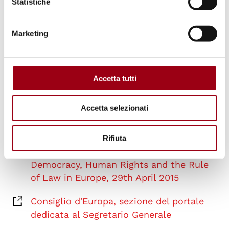
Statistiche
Marketing
Aggiornato il:
11.05.2015
Collegamenti
Accetta tutti
Consiglio d'Europa, sezione del portale
Accetta selezionati
dedicata al Segretario Generale
Report by the Secretary General of the
Rifiuta
Council of Europe on the State of
Democracy, Human Rights and the Rule
of Law in Europe, 29th April 2015
Consiglio d'Europa, sezione del portale
dedicata al Segretario Generale