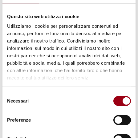
libertà di informazione nel continente intero
Questo sito web utilizza i cookie
vengono individuate come le due sfide più
Utilizziamo i cookie per personalizzare contenuti ed
grandi a cui la sicurezza democratica è
annunci, per fornire funzionalità dei social media e per
sottoposta.
analizzare il nostro traffico. Condividiamo inoltre
informazioni sul modo in cui utilizzi il nostro sito con i
Sulla base dei dati raccolti nel rapporto, il
nostri partner che si occupano di analisi dei dati web,
pubblicità e social media, i quali potrebbero combinarle
Consiglio d’Europa raddoppierà i suoi sforzi al
con altre informazioni che hai fornito loro o che hanno
fine di promuovere programmi di co-
raccolto dal tuo utilizzo dei loro servizi.
operazione con gli stati membri volti ad
assicurare in primo luogo l’indipendenza del
Selezione
potere giudiziario in Europa e, in secondo
Necessari
del
consenso
luogo, la giusta attenzione da rivolgere alla
sicurezza dei giornalisti al fine di
Preferenze
salvaguardare la libertà d’opinione ed
informazione.