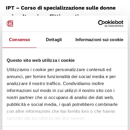
IPT – Corso di specializzazione sulle donne
coinvolte nei conflitti armati
Durata: 31 ottobre – 12 novembre 2010
Scadenza delle domande: 2 settembre 2010
Consenso
Dettagli
Informazioni sui cookie
L’obiettivo del corso è preparare esperti che
lavorano già, o intendono lavorare, in zone di
post conflitto e desiderano concentrarsi sulle
Questo sito web utilizza i cookie
questioni di genere, sia in relazione alla
Utilizziamo i cookie per personalizzare contenuti ed
annunci, per fornire funzionalità dei social media e per
situazione che al ruolo delle donne durante
analizzare il nostro traffico. Condividiamo inoltre
un conflitto armato o nell’ambito di
informazioni sul modo in cui utilizzi il nostro sito con i
operazioni di pace.
nostri partner che si occupano di analisi dei dati web,
pubblicità e social media, i quali potrebbero combinarle
con altre informazioni che hai fornito loro o che hanno
IPT – Corso di specializzazione sulla
raccolto dal tuo utilizzo dei loro servizi.
protezione, monitoraggio e riabilitazione dei
bambini