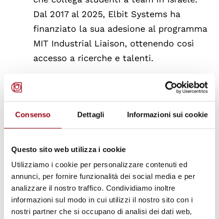
Dal 2017 al 2025, Elbit Systems ha
finanziato la sua adesione al programma
MIT Industrial Liaison, ottenendo così
accesso a ricerche e talenti.
84
. Il programma Horizon Europe della
Commissione Europea facilita
Consenso
Dettagli
Informazioni sui cookie
attivamente la collaborazione con
istituzioni israeliane, incluse quelle
coinvolte in pratiche di apartheid e
Questo sito web utilizza i cookie
genocidio. Dal 2014, la Commissione ha
Utilizziamo i cookie per personalizzare contenuti ed
erogato oltre 2,12 miliardi di euro (2,4
annunci, per fornire funzionalità dei social media e per
analizzare il nostro traffico. Condividiamo inoltre
miliardi di dollari) a entità israeliane,
informazioni sul modo in cui utilizzi il nostro sito con i
incluso il Ministero della Difesa, mentre
nostri partner che si occupano di analisi dei dati web,