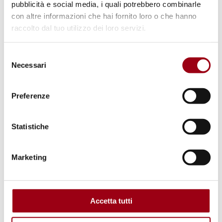
le istituzioni accademiche europee
pubblicità e social media, i quali potrebbero combinarle
beneficiano e rafforzano queste
con altre informazioni che hai fornito loro o che hanno
raccolto dal tuo utilizzo dei loro servizi.
interconnessioni. La Technische
Universität München (TUM) ha ricevuto
Selezione
198,5 milioni di euro (218 milioni di
Necessari
del
dollari) di fondi Horizon, inclusi 11,47
consenso
milioni di euro (12,6 milioni di dollari)
Preferenze
per 22 collaborazioni con partner
israeliani, tra cui aziende militari e
Statistiche
tecnologiche. TUM e IAI collaborano su
un progetto da 792.795,75 euro (868.416
Marketing
dollari) per sviluppare tecnologie di
rifornimento a idrogeno verde, rilevanti
per i droni militari usati da IAI a Gaza.
Accetta tutti
TUM collabora anche con IBM Israel –