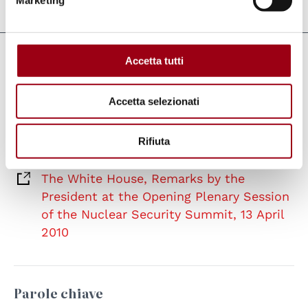
Marketing
Aggiornato il:
14.04.2010
Collegamenti
Accetta tutti
The White House, Remarks by the
Accetta selezionati
President at the Opening Plenary Session
of the Nuclear Security Summit, 13 April
Rifiuta
2010
The White House, Remarks by the
President at the Opening Plenary Session
of the Nuclear Security Summit, 13 April
2010
Parole chiave