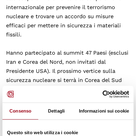
internazionale per prevenire il terrorismo
nucleare e trovare un accordo su misure
efficaci per mettere in sicurezza i materiali
fissili.
Hanno partecipato al summit 47 Paesi (esclusi
Iran e Corea del Nord, non invitati dal
Presidente USA). Il prossimo vertice sulla
sicurezza nucleare si terrà in Corea del Sud
nel 2012.
Al termine del summit di Washington sono
stati adottati i seguenti documenti:
Consenso
Dettagli
Informazioni sui cookie
un
communiqué
in 12 punti finalizzato al
rafforzamento della sicurezza nucleare e
Questo sito web utilizza i cookie
alla riduzione della minaccia nucleare