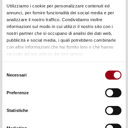
Utilizziamo i cookie per personalizzare contenuti ed
terroristica;
annunci, per fornire funzionalità dei social media e per
un piano di lavoro a supporto di tale
analizzare il nostro traffico. Condividiamo inoltre
communiqué
, in cui gli stati partecipanti si
informazioni sul modo in cui utilizzi il nostro sito con i
impegnano politicamente a rispettare ed
nostri partner che si occupano di analisi dei dati web,
pubblicità e social media, i quali potrebbero combinarle
implementare i principali strumenti
con altre informazioni che hai fornito loro o che hanno
internazionali in materia di sicurezza
raccolto dal tuo utilizzo dei loro servizi.
nucleare.
Selezione
Necessari
del
consenso
Questi e altri documenti relativi al Vertice
sulla sicurezza nucleare di Washington DC
Preferenze
sono disponibili nel riquadro "risorse"
sottostante.
Statistiche