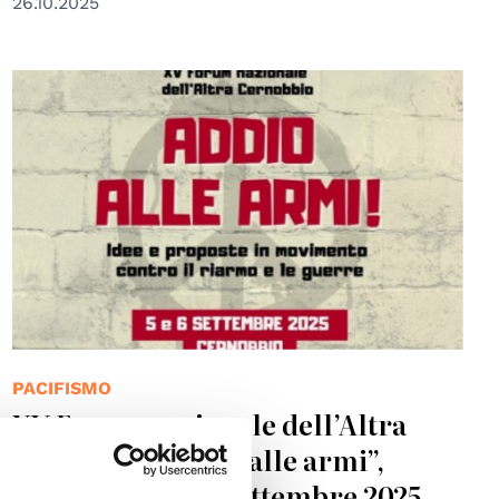
26.10.2025
PACIFISMO
XV Forum nazionale dell’Altra
Cernobbio “Addio alle armi”,
Cernobbio, 5 e 6 settembre 2025