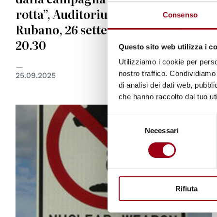
rotta”, Auditorium dell’Assunta di
Consenso
Rubano, 26 settembre 2025 ore
20.30
Questo sito web utilizza i c
Utilizziamo i cookie per perso
nostro traffico. Condividiamo 
25.09.2025
di analisi dei dati web, pubbl
che hanno raccolto dal tuo uti
© Campagna internazionale per la messa al bando delle
Selezione
armi nucleari
Necessari
del
consenso
Rifiuta