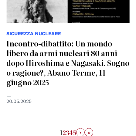
SICUREZZA NUCLEARE
Incontro-dibattito: Un mondo
libero da armi nucleari 80 anni
dopo Hiroshima e Nagasaki. Sogno
o ragione?, Abano Terme, 11
giugno 2025
20.05.2025
›
»
1
2
3
4
5