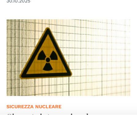
30.10.2025
© Cornelius Bartke
SICUREZZA NUCLEARE
Giornata internazionale per
l'eliminazione totale delle armi
nucleari - 26 settembre