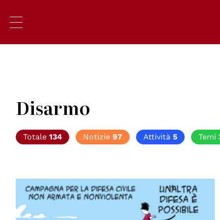
Disarmo
Totale
134
Notizie
97
Attività
5
Temi
© Mauro Biani 2026