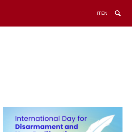
IT
EN
© United Nations Office for Disarmament Affairs