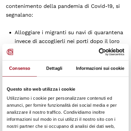
contenimento della
pandemia di Covid-19
, si
segnalano:
Alloggiare i migranti su navi di quarantena
invece di accoglierli nei porti dopo il loro
soccorso.
Sfruttamento della detenzione degli
Consenso
Dettagli
Informazioni sui cookie
immigrati.
Questo sito web utilizza i cookie
Presenza di condizioni difficili,
Utilizziamo i cookie per personalizzare contenuti ed
specialmente in alcuni paesi, per quanto
annunci, per fornire funzionalità dei social media e per
riguarda i centri di detenzione e di
analizzare il nostro traffico. Condividiamo inoltre
informazioni sul modo in cui utilizzi il nostro sito con i
accoglienza e i campi rifugiati. Il problemi
nostri partner che si occupano di analisi dei dati web,
principali rimangono il sovraffollamento e