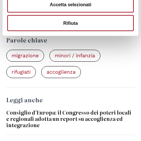
Fundamental rights concerns at EU
Accetta selezionati
borders remain
Rifiuta
Parole chiave
migrazione
minori / infanzia
rifugiati
accoglienza
Leggi anche
Consiglio d'Europa: il Congresso dei poteri locali
e regionali adotta un report su accoglienza ed
integrazione