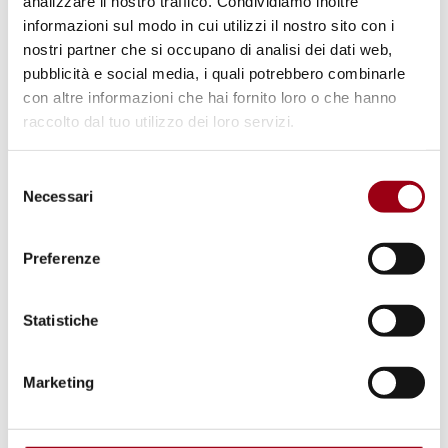
analizzare il nostro traffico. Condividiamo inoltre
informazioni sul modo in cui utilizzi il nostro sito con i
affrontare minacce condivise; si tratta anche
nostri partner che si occupano di analisi dei dati web,
di cogliere le opportunità comuni. Ora
pubblicità e social media, i quali potrebbero combinarle
abbiamo l'opportunità di ricostruire meglio di
con altre informazioni che hai fornito loro o che hanno
come si è fatto in passato, puntando ad
raccolto dal tuo utilizzo dei loro servizi.
economie e società inclusive e sostenibili.
Selezione
Necessari
del
Non basta proclamare le virtù del
consenso
multilateralismo; dobbiamo continuare a
Preferenze
mostrare il suo valore aggiunto. La
cooperazione internazionale deve adattarsi ai
Statistiche
tempi che cambiano.
Marketing
Abbiamo bisogno di un
multilateralismo
condiviso
, di rafforzare il coordinamento tra