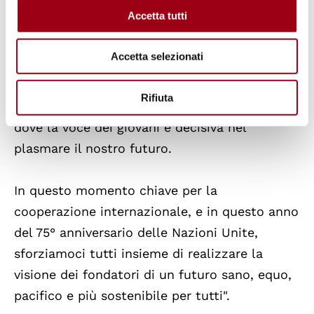
tutte le organizzazioni multilaterali globali,
Accetta tutti
con quelle regionali in grado di apportare i
loro contributi vitali; e un
multilateralismo
Accetta selezionati
inclusivo
, basato su una profonda interazione
con la società civile, le imprese, le autorità
Rifiuta
locali e regionali e altre parti interessate...
dove la voce dei giovani è decisiva nel
plasmare il nostro futuro.
In questo momento chiave per la
cooperazione internazionale, e in questo anno
del 75° anniversario delle Nazioni Unite,
sforziamoci tutti insieme di realizzare la
visione dei fondatori di un futuro sano, equo,
pacifico e più sostenibile per tutti".