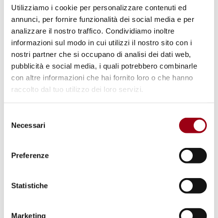
Utilizziamo i cookie per personalizzare contenuti ed
I firmatari della lettera sono convinti che la
annunci, per fornire funzionalità dei social media e per
creazione di una rappresentanza ufficiale nel
analizzare il nostro traffico. Condividiamo inoltre
UNFCCC e quindi la garanzia di una più
informazioni sul modo in cui utilizzi il nostro sito con i
nostri partner che si occupano di analisi dei dati web,
completa partecipazione delle persone con
pubblicità e social media, i quali potrebbero combinarle
disabilità alle negoziazioni sia fondamentale
con altre informazioni che hai fornito loro o che hanno
per sviluppare soluzioni climatiche globali
raccolto dal tuo utilizzo dei loro servizi.
efficaci e per costruire di società più resilienti
e sostenibili.
Selezione
Necessari
del
consenso
Preferenze
Firmatari:
Statistiche
International Disability Alliance
Marketing