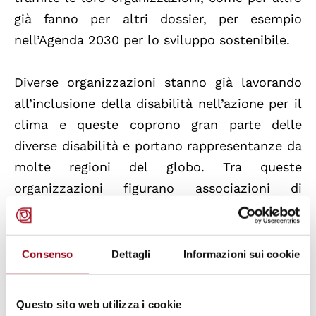
già fanno per altri dossier, per esempio
nell’Agenda 2030 per lo sviluppo sostenibile.
Diverse organizzazioni stanno già lavorando
all’inclusione della disabilità nell’azione per il
clima e queste coprono gran parte delle
diverse disabilità e portano rappresentanze da
molte regioni del globo. Tra queste
organizzazioni figurano associazioni di
persone con disabilità, organizzazioni non
governative che si occupano di disabilità e
altre ONG che si focalizzano sul clima e che
Consenso
Dettagli
Informazioni sui cookie
ritengono l’inclusione un aspetto molto
importante.
Questo sito web utilizza i cookie