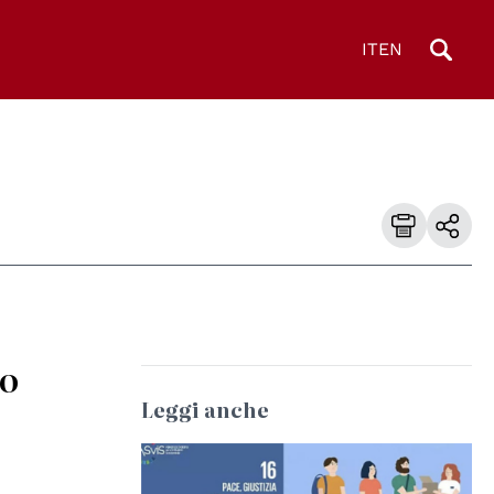
IT
EN
po
Leggi anche