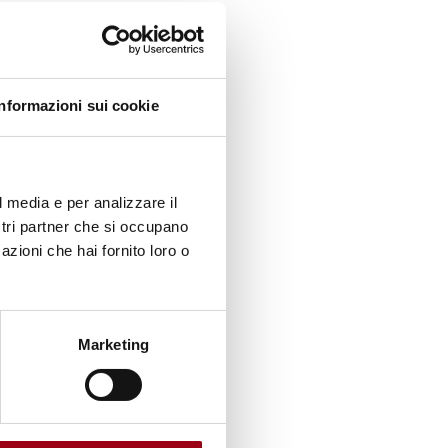
a
di
uadro
Informazioni sui cookie
010 e il
l media e per analizzare il
ostri partner che si occupano
azioni che hai fornito loro o
ivi.
ltanto
Marketing
el
21 è
fetti