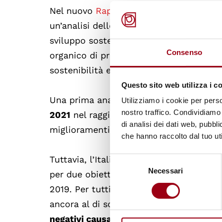
Nel nuovo
Rapporto 2022
dell'
Alleanza 
un’analisi dello stato di avanzamento del
sviluppo sostenibile (SDGs) fissati nell’
A
Consenso
organico di proposte, evidenziando gli a
sostenibilità economica, sociale e ambi
Questo sito web utilizza i c
Una prima analisi riporta i miglioramenti
Utilizziamo i cookie per perso
nostro traffico. Condividiamo 
2021
nel raggiungimento degli SDGs. In 
di analisi dei dati web, pubbl
miglioramenti per otto obiettivi e un p
che hanno raccolto dal tuo uti
Tuttavia, l’Italia, rispetto alla situaz
Selezione
Necessari
del
per due obiettivi (Goal 7 e 8), mentre pe
consenso
2019. Per tutti i restanti SDGs (Goal 1, 3, 
ancora al di sotto di quello del 2019, a
negativi causati dalla crisi pandemica
.