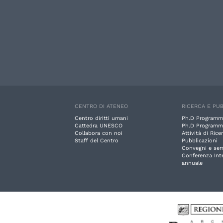
CENTRO DI ATENEO
RICERCA E PUB
Centro diritti umani
Ph.D Programm
Cattedra UNESCO
Ph.D Programm
Collabora con noi
Attività di Rice
Staff del Centro
Pubblicazioni
Convegni e sem
Conferenza Int
annuale