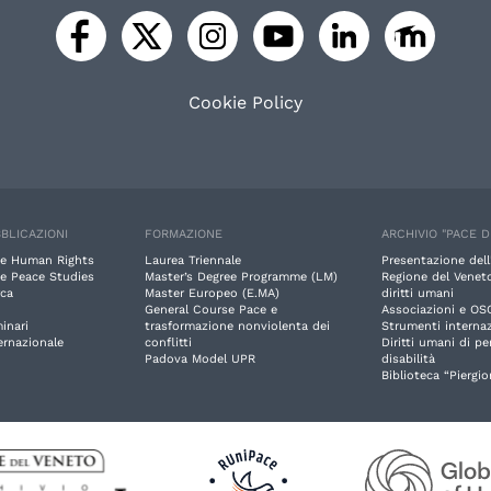
Cookie Policy
BLICAZIONI
FORMAZIONE
ARCHIVIO "PACE D
e Human Rights
Laurea Triennale
Presentazione dell
e Peace Studies
Master’s Degree Programme (LM)
Regione del Veneto
rca
Master Europeo (E.MA)
diritti umani
General Course Pace e
Associazioni e OS
inari
trasformazione nonviolenta dei
Strumenti internaz
ernazionale
conflitti
Diritti umani di p
Padova Model UPR
disabilità
Biblioteca “Piergio