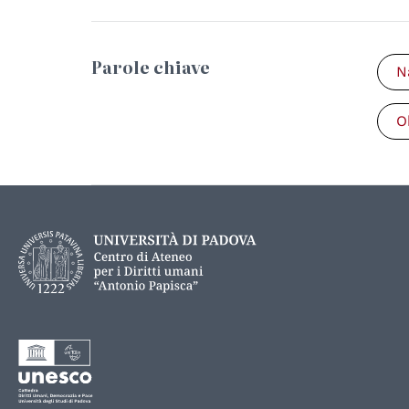
Parole chiave
N
O