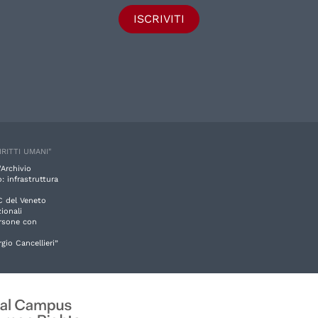
ISCRIVITI
IRITTI UMANI"
'Archivio
: infrastruttura
C del Veneto
ionali
ersone con
rgio Cancellieri”