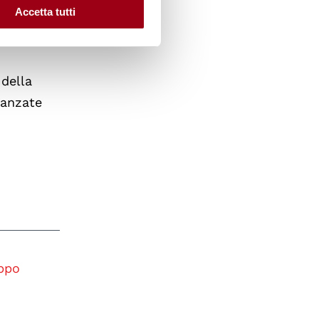
Accetta tutti
 della
vanzate
uppo