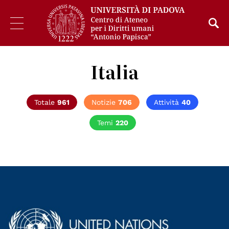
Italia
Totale
961
Notizie
706
Attività
40
Temi
220