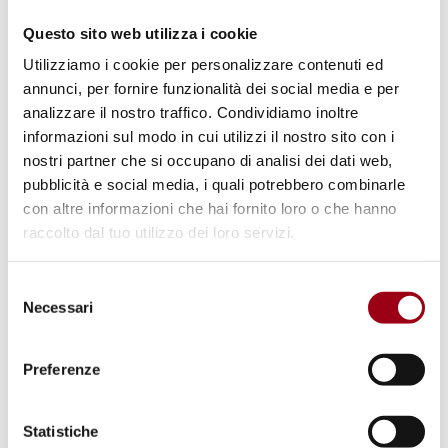
Questo sito web utilizza i cookie
14.07.2026
Utilizziamo i cookie per personalizzare contenuti ed
annunci, per fornire funzionalità dei social media e per
© shutterstock unipd
analizzare il nostro traffico. Condividiamo inoltre
informazioni sul modo in cui utilizzi il nostro sito con i
nostri partner che si occupano di analisi dei dati web,
pubblicità e social media, i quali potrebbero combinarle
con altre informazioni che hai fornito loro o che hanno
raccolto dal tuo utilizzo dei loro servizi.
Selezione
Necessari
del
consenso
Preferenze
CORTE DI GIUSTIZIA EUROPEA
Corte di giustizia dell’Unione
Statistiche
Europea: Meta (Facebook) contro il