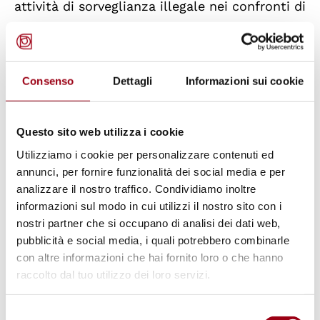
attività di sorveglianza illegale nei confronti di
giornalisti e attivisti, dimostrando una
crescente compromissione del diritto alla
critica e alla libera informazione.
Consenso
Dettagli
Informazioni sui cookie
Tutto questo si inserisce in un quadro
Questo sito web utilizza i cookie
generale di
criminalizzazione della protesta
Utilizziamo i cookie per personalizzare contenuti ed
che ha colpito principalmente l’attivismo
annunci, per fornire funzionalità dei social media e per
climatico e ambientale, le ong impegnate nel
analizzare il nostro traffico. Condividiamo inoltre
soccorso in mare delle persone migranti e
informazioni sul modo in cui utilizzi il nostro sito con i
attivisti dei movimenti in difesa del popolo
nostri partner che si occupano di analisi dei dati web,
pubblicità e social media, i quali potrebbero combinarle
palestinese.
con altre informazioni che hai fornito loro o che hanno
raccolto dal tuo utilizzo dei loro servizi.
Non è un fenomeno isolato: anche Francia e
Germania hanno subito un declassamento,
Selezione