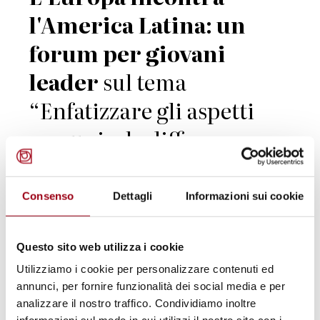
l'America Latina: un
forum per giovani
leader
sul tema
“Enfatizzare gli aspetti
comuni o le differenze:
nuove prospettive sulle
relazioni Europa-
Consenso
Dettagli
Informazioni sui cookie
America Latina” che si
terrà a Berlino tra il 12
Questo sito web utilizza i cookie
Utilizziamo i cookie per personalizzare contenuti ed
e il 17 settembre 2010.
annunci, per fornire funzionalità dei social media e per
analizzare il nostro traffico. Condividiamo inoltre