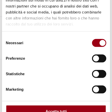
informazioni sul modo in cui utilizzi il nostro sito con i
nostri partner che si occupano di analisi dei dati web,
pubblicità e social media, i quali potrebbero combinarle
con altre informazioni che hai fornito loro o che hanno
raccolto dal tuo utilizzo dei loro servizi.
Per partecipare al forum:
http://www.culturaldiplomacy.org/youngleade
Selezione
rsforums/index.php?
Necessari
del
en_forums_emla_application-form
consenso
Preferenze
Statistiche
Marketing
La sessione di
settembre della
Accetta tutti