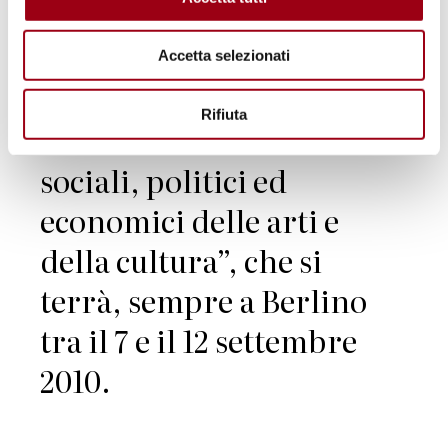
Accademia per la
Diplomazia Culturale
Accetta selezionati
di ICD dal titolo
Rifiuta
“Valutare i benefici
sociali, politici ed
economici delle arti e
della cultura”, che si
terrà, sempre a Berlino
tra il 7 e il 12 settembre
2010.