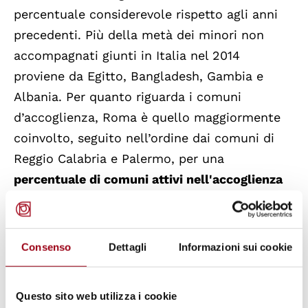
percentuale considerevole rispetto agli anni
precedenti. Più della metà dei minori non
accompagnati giunti in Italia nel 2014
proviene da Egitto, Bangladesh, Gambia e
Albania. Per quanto riguarda i comuni
d’accoglienza, Roma è quello maggiormente
coinvolto, seguito nell’ordine dai comuni di
Reggio Calabria e Palermo, per una
percentuale di comuni attivi nell'accoglienza
dei minori stranieri non accompagnati pari al
24,2% del totale
. Infine, il rapporto segnala
che dal 2011 è aumentato esponenzialmente il
Consenso
Dettagli
Informazioni sui cookie
numero di minori accolti o contattati dai
servizi sociali.
Questo sito web utilizza i cookie