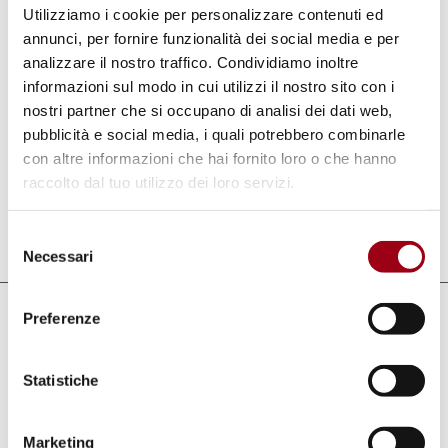
Utilizziamo i cookie per personalizzare contenuti ed
L’ANCI è una associazione di comuni italiani a
annunci, per fornire funzionalità dei social media e per
cui circa 7.300 comuni hanno aderito,
analizzare il nostro traffico. Condividiamo inoltre
rappresentando circa il 90% della popolazione
informazioni sul modo in cui utilizzi il nostro sito con i
nostri partner che si occupano di analisi dei dati web,
nazionale. Cittalia è una fondazione creata da
pubblicità e social media, i quali potrebbero combinarle
ANCI per la ricerca in aree di interesse per i
con altre informazioni che hai fornito loro o che hanno
comuni italiani.
raccolto dal tuo utilizzo dei loro servizi.
Selezione
Aggiornato il:
03.08.2016
Necessari
del
consenso
Preferenze
Collegamenti
ANCI
Statistiche
Cittalia, VI Rapporto
Marketing