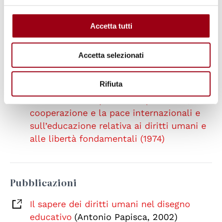
droits de l’Homme - Marrakech, les 16 et
17 juillet 2009
Accetta tutti
Accetta selezionati
Strumenti internazionali
Rifiuta
Raccomandazione dell’Unesco
sull’educazione per la comprensione, la
cooperazione e la pace internazionali e
sull’educazione relativa ai diritti umani e
alle libertà fondamentali (1974)
Pubblicazioni
Il sapere dei diritti umani nel disegno
educativo
(Antonio Papisca, 2002)