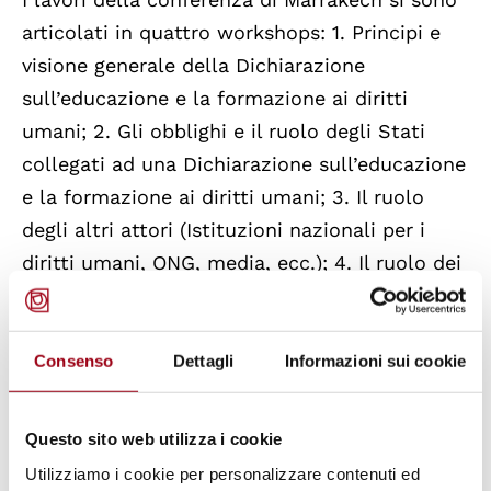
articolati in quattro workshops: 1. Principi e
visione generale della Dichiarazione
sull’educazione e la formazione ai diritti
umani; 2. Gli obblighi e il ruolo degli Stati
collegati ad una Dichiarazione sull’educazione
e la formazione ai diritti umani; 3. Il ruolo
degli altri attori (Istituzioni nazionali per i
diritti umani, ONG, media, ecc.); 4. Il ruolo dei
meccanismi dell’ONU di protezione e
promozione dei diritti umani nell’educazione
ai diritti umani.
Consenso
Dettagli
Informazioni sui cookie
Per il Centro interdipartimentale sui diritti
Questo sito web utilizza i cookie
della persona e dei popoli dell’Università di
Utilizziamo i cookie per personalizzare contenuti ed