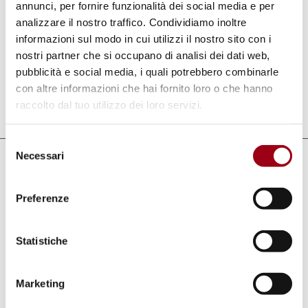
Padova hanno partecipato i professori Antonio
annunci, per fornire funzionalità dei social media e per
Papisca e Marco Mascia, i quali hanno svolto
analizzare il nostro traffico. Condividiamo inoltre
informazioni sul modo in cui utilizzi il nostro sito con i
due relazioni rispettivamente nel workshop 1 e
nostri partner che si occupano di analisi dei dati web,
nel workshop 3.
pubblicità e social media, i quali potrebbero combinarle
con altre informazioni che hai fornito loro o che hanno
raccolto dal tuo utilizzo dei loro servizi.
Aggiornato il:
20.07.2009
Selezione
Necessari
del
Collegamenti
consenso
Séminaire sur la Déclaration des Nation
Preferenze
Unies sur l’éducation et la formation aux
droits de l’Homme - Marrakech, les 16 et
Statistiche
17 juillet 2009
Séminaire sur la Déclaration des Nation
Marketing
Unies sur l’éducation et la formation aux