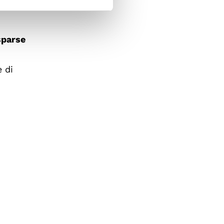
sparse
e di