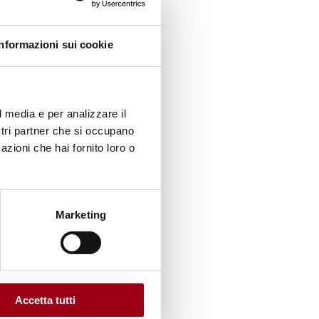
re le
Informazioni sui cookie
 la
oni,
l media e per analizzare il
 anno
ostri partner che si occupano
tà.
azioni che hai fornito loro o
 in
della
Marketing
edono
positivo
Accetta tutti
lettive