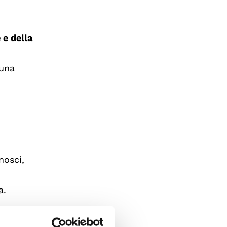
 e della
 una
.
nosci,
a.
ci