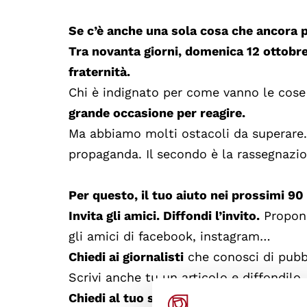
Se c’è anche una sola cosa che ancora p
Tra novanta giorni, domenica 12 ottobre 
fraternità.
Chi è indignato per come vanno le cose i
grande occasione per reagire.
Ma abbiamo molti ostacoli da superare. 
propaganda. Il secondo è la rassegnazione
Per questo, il tuo aiuto nei prossimi 90 
Invita gli amici. Diffondi l’invito.
Proponi
gli amici di facebook, instagram…
Chiedi ai giornalisti
che conosci di pubbli
Scrivi anche tu un articolo e diffondilo.
Chiedi al tuo sindaco
e al tuo comune di 