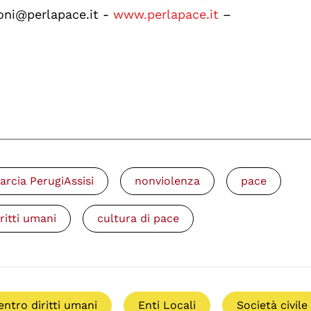
ioni@perlapace.it -
www.perlapace.it
–
arcia PerugiAssisi
nonviolenza
pace
iritti umani
cultura di pace
entro diritti umani
Enti Locali
Società civile