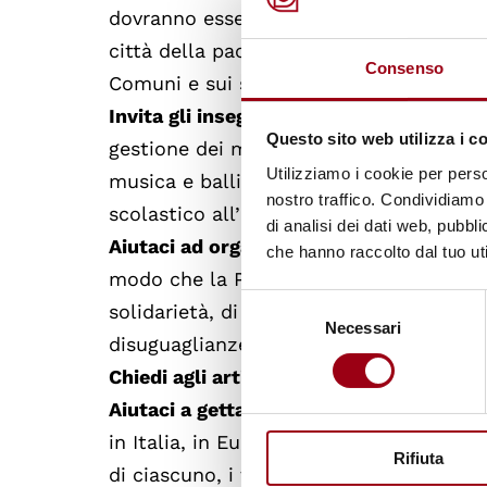
dovranno essere almeno 300 Sindaci con 
città della pace. Insieme dobbiamo chied
Consenso
Comuni e sui servizi alle persone e alle
Invita gli insegnanti, le scuole e gli stu
Questo sito web utilizza i c
gestione dei momenti salienti della giorn
Utilizziamo i cookie per perso
musica e balli. La PerugiAssisi è l’occa
nostro traffico. Condividiamo 
scolastico all’insegna dell’educazione all
di analisi dei dati web, pubbl
Aiutaci ad organizzare la partecipazione d
che hanno raccolto dal tuo uti
modo che la PerugiAssisi sia visibilment
Selezione
solidarietà, di una umanità che non cono
Necessari
del
disuguaglianze.
consenso
Chiedi agli artisti, cantanti, musicisti
ch
Aiutaci a gettare le basi per una società
in Italia, in Europa e nel mondo, le cos
Rifiuta
di ciascuno, i tanti modi in cui si fa “pa