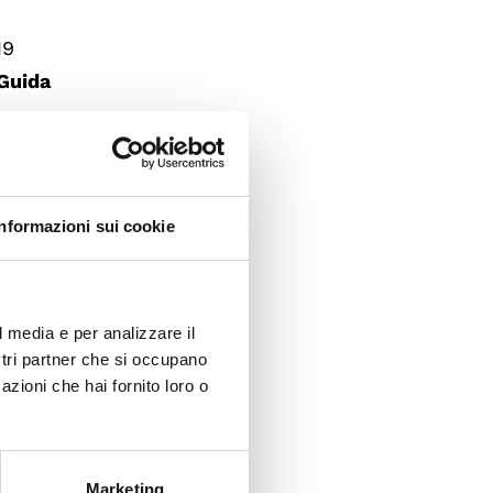
19
Guida
ione
iarire
Informazioni sui cookie
ne
ultimi
l media e per analizzare il
ostri partner che si occupano
azioni che hai fornito loro o
ione in
135/2012
nerale
Marketing