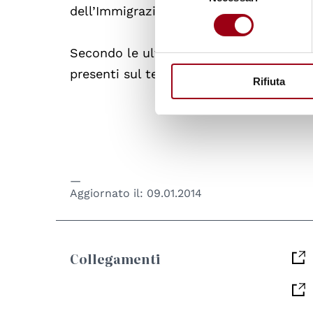
dell’Immigrazione e delle politiche di i
consenso
Secondo le ultime rilevazioni (aggiorna
presenti sul territorio italiano sono 6.53
Rifiuta
Aggiornato il:
09.01.2014
Collegamenti