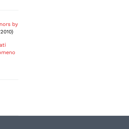
nors by
 2010)
ati
enomeno