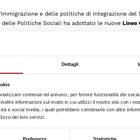
’Immigrazione e delle politiche di integrazione del 
e delle Politiche Sociali ha adottato le nuove
Linee 
 dei
contributi ricevuti nell'ambito della consultaz
 - 25 novembre 2013, ha come obiettivo quello di
ch
Dettagli
one Generale
dell’Immigrazione e delle politiche di
ieri non accompagnati, in un’ottica di
semplificazio
ookie
le
modifiche normative intervenute nel corso degli 
nalizzare contenuti ed annunci, per fornire funzionalità dei socia
inoltre informazioni sul modo in cui utilizzi il nostro sito con i n
icità e social media, i quali potrebbero combinarle con altre inform
ordano le modifiche all’art. 32 del T.U. sull’immigraz
lizzo dei loro servizi.
del permesso di soggiorno (l. 129/2011) e la legge 
ranieri trasferendone le funzioni alla Direzione Ge
Preferenze
Statistiche