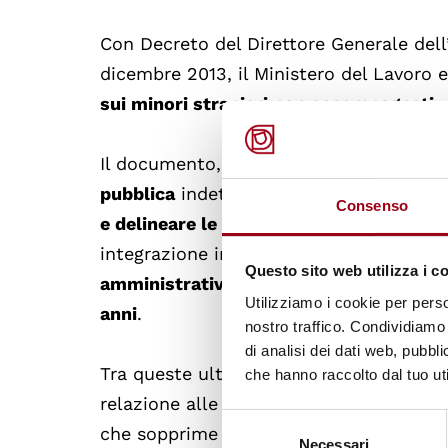
Con Decreto del Direttore Generale dell
dicembre 2013, il Ministero del Lavoro 
sui minori stranieri non accompagnati
.
Il documento, redatto anche sulla base
pubblica
indetta nel periodo 24 ottobre
Consenso
e delineare le competenze della Direzi
integrazione in materia di minori stran
Questo sito web utilizza i c
amministrativa
e in considerazione del
Utilizziamo i cookie per perso
anni
.
nostro traffico. Condividiamo 
di analisi dei dati web, pubbl
Tra queste ultime, in particolare, si ric
che hanno raccolto dal tuo uti
relazione alle procedure di conversione 
Selezione
che sopprime il Comitato per i minori st
Necessari
del