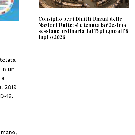
Consiglio per i Diritti Umani delle
Nazioni Unite: si è tenuta la 62esima
sessione ordinaria dal 15 giugno all’8
luglio 2026
itolata
 in un
 e
el 2019
ID-19.
 umano,