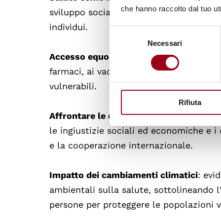
che hanno raccolto dal tuo uti
sviluppo sociale ed economico, promuove
individui.
Selezione
Necessari
del
consenso
Accesso equo
: enfatizza l'importanza de
farmaci, ai vaccini, alle diagnosi e alle 
vulnerabili.
Rifiuta
Affrontare le disuguaglianze
: riconosce
le ingiustizie sociali ed economiche e i
e la cooperazione internazionale.
Impatto dei cambiamenti climatici
: evi
ambientali sulla salute, sottolineando l'
persone per proteggere le popolazioni v