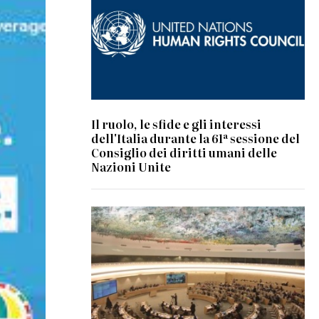
Il ruolo, le sfide e gli interessi
dell'Italia durante la 61ª sessione del
Consiglio dei diritti umani delle
Nazioni Unite
© UN Photo/Jess Hoffman