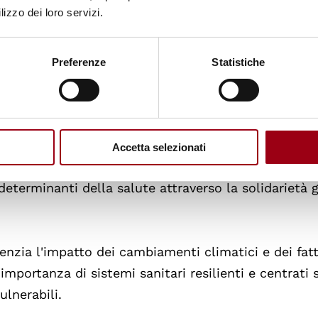
lizzo dei loro servizi.
ndo i diritti umani e la dignità e dando potere a tu
Preferenze
Statistiche
ll'accesso universale ai servizi sanitari essenziali, a
tecnologie sanitarie, in particolare per le popolazion
Accetta selezionati
 la necessità di affrontare le disuguaglianze nella s
 determinanti della salute attraverso la solidarietà 
denzia l'impatto dei cambiamenti climatici e dei fatt
importanza di sistemi sanitari resilienti e centrati 
ulnerabili.