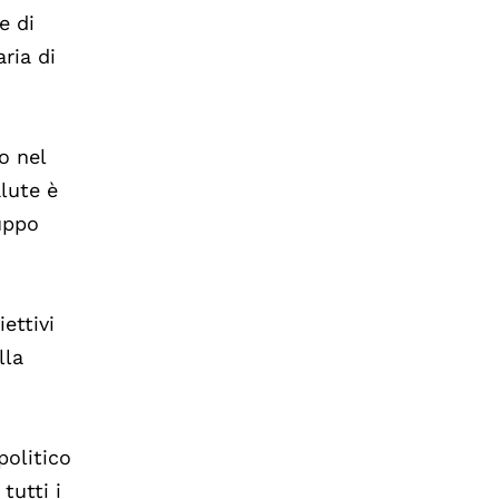
e di
ria di
o nel
alute è
luppo
iettivi
lla
politico
tutti i