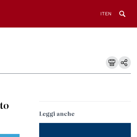
IT
EN
lto
Leggi anche