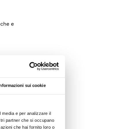
iche e
a e
arietà.
Informazioni sui cookie
 dei
U,
l media e per analizzare il
ostri partner che si occupano
e nello
azioni che hai fornito loro o