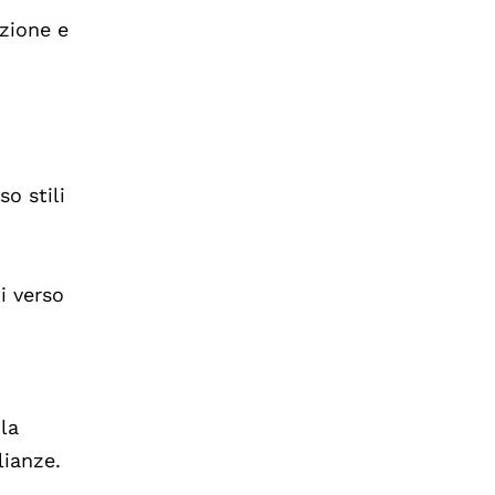
izione e
o stili
i verso
 la
lianze.