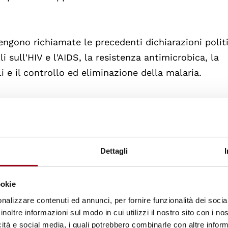
ngono richiamate le precedenti dichiarazioni polit
li sull'HIV e l'AIDS, la resistenza antimicrobica, la
i e il controllo ed eliminazione della malaria.
conoscendo l'importanza del coordinamento, la
ncontri di alto livello sulla resistenza antimicrobic
ineando la necessità di cooperazione globale e solid
Dettagli
l'importanza dell'appartenenza nazionale e del ruolo
 il proprio percorso verso il raggiungimento della CS
ookie
nali.
nalizzare contenuti ed annunci, per fornire funzionalità dei socia
inoltre informazioni sul modo in cui utilizzi il nostro sito con i n
la salute come un investimento nel capitale umano 
icità e social media, i quali potrebbero combinarle con altre inform