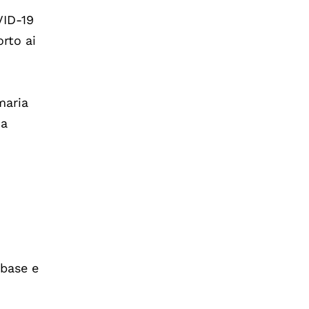
VID-19
orto ai
maria
za
 base e