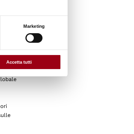
tti gli
Marketing
i
i
Accetta tutti
alute,
globale
ori
sulle