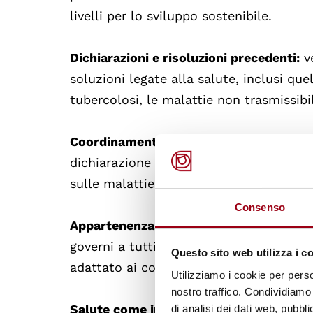
livelli per lo sviluppo sostenibile.
Dichiarazioni e risoluzioni precedenti:
ve
soluzioni legate alla salute, inclusi quel
tubercolosi, le malattie non trasmissibil
Coordinamento e prossimi incontri
: ri
dichiarazione prende nota dei prossimi i
sulle malattie non trasmissibili, sottol
Consenso
Appartenenza nazionale
: si sottolinea 
governi a tutti i livelli nel determinare
Questo sito web utilizza i c
adattato ai contesti e alle priorità nazio
Utilizziamo i cookie per perso
nostro traffico. Condividiamo 
Salute come investimento
: Riconosce 
di analisi dei dati web, pubbl