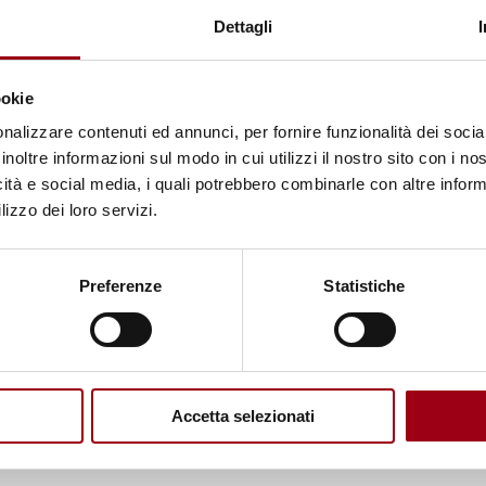
Dettagli
te dal 2009 al 2011, Ministro degli affari esteri del
 del Comitato dei Ministri del Consiglio d'Europa d
izzazione per la sicurezza e la cooperazione in Eur
ookie
nalizzare contenuti ed annunci, per fornire funzionalità dei socia
inoltre informazioni sul modo in cui utilizzi il nostro sito con i n
icità e social media, i quali potrebbero combinarle con altre inform
iale dell'Unione Europea per l'Asia centrale press
lizzo dei loro servizi.
ersonale del Presidente in carica dell'OSCE per l'Asi
Nazioni Unite del Segretario generale per il Tagiki
Preferenze
Statistiche
i delle Nazioni Unite in Tagikistan dal 1998 al 199
entro per la prevenzione dei conflitti dell'OSCE. K
 Esteri dell'ex Cecoslovacchia dal 1976 al 1992 e,
li Affari Esteri della Slovacchia. Nel 1993 è stato
Accetta selezionati
hia presso l'Ufficio delle Nazioni Unite e delle al