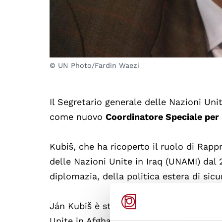
© UN Photo/Fardin Waezi
Il Segretario generale delle Nazioni Un
come nuovo
Coordinatore Speciale per 
Kubiš, che ha ricoperto il ruolo di Rap
delle Nazioni Unite in Iraq (UNAMI) dal
diplomazia, della politica estera di sic
Ján Kubiš è stato Rappresentante specia
Unite in Afghanistan (UNAMA) dal 2011 