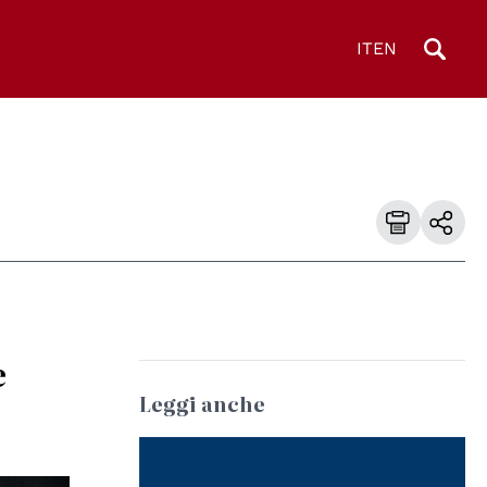
IT
EN
e
Leggi anche