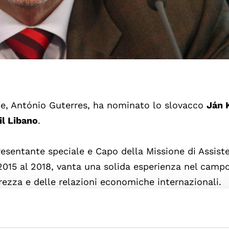
ite, António Guterres, ha nominato lo slovacco
Ján 
il Libano
.
presentante speciale e Capo della Missione di Assist
 2015 al 2018, vanta una solida esperienza nel campo
urezza e delle relazioni economiche internazionali.
le e Capo della Missione di Assistenza delle Nazio
al 2015, Segretario Esecutivo della Commissione