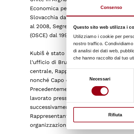
Consenso
Economica per l'Europa delle Nazioni Uni
Slovacchia dal 2006 al 2009, Presidente
al 2008, Segretario generale dell'Organ
Questo sito web utilizza i c
(OSCE) dal 1999 al 2005.
Utilizziamo i cookie per perso
nostro traffico. Condividiamo 
di analisi dei dati web, pubbl
Kubiš è stato anche Rappresentante spec
che hanno raccolto dal tuo uti
l'ufficio di Bruxelles, Rappresentante p
centrale, Rappresentante speciale delle 
Selezione
Necessari
del
nonché Capo della missione di osservator
consenso
Precedentemente è stato Direttore del C
lavorato presso il Ministero degli Affari
successivamente, presso il Ministero deg
Rifiuta
Rappresentante permanente della Slovacc
organizzazioni internazionali a Ginevra.