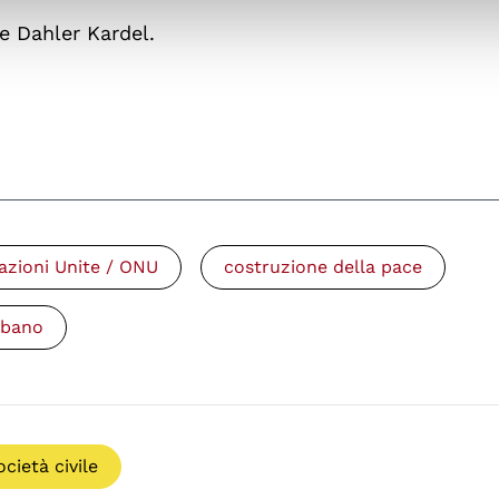
le Dahler Kardel.
azioni Unite / ONU
costruzione della pace
ibano
ocietà civile