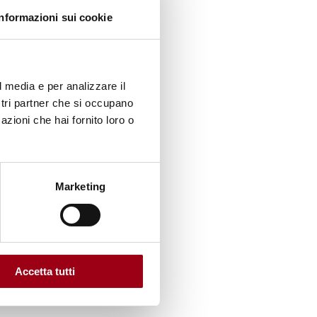
Informazioni sui cookie
la
al 2007
opa
l media e per analizzare il
ostri partner che si occupano
azioni che hai fornito loro o
o
a
stan
Marketing
9.
ubiš ha
Accetta tutti
tre