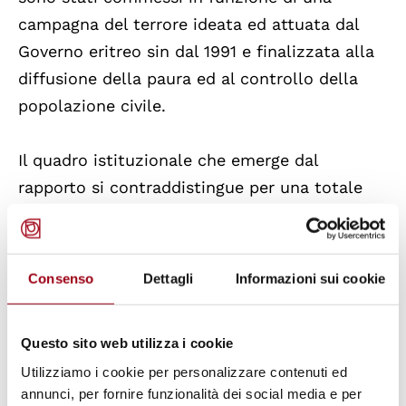
campagna del terrore ideata ed attuata dal
Governo eritreo sin dal 1991 e finalizzata alla
diffusione della paura ed al controllo della
popolazione civile.
Il quadro istituzionale che emerge dal
rapporto si contraddistingue per una totale
assenza di istituzioni democratiche e un
qualsivoglia sistema giudiziario imparziale ad
indipendente. Tale contesto ha determinato il
Consenso
Dettagli
Informazioni sui cookie
costituirsi di profondi vuoti di legalità e di
potere, fertile terreno per il sorgere di un
Questo sito web utilizza i cookie
clima d’impunità per i responsabili dei terribili
Utilizziamo i cookie per personalizzare contenuti ed
crimini che da oltre un quarto di secolo si
annunci, per fornire funzionalità dei social media e per
perpetuano.