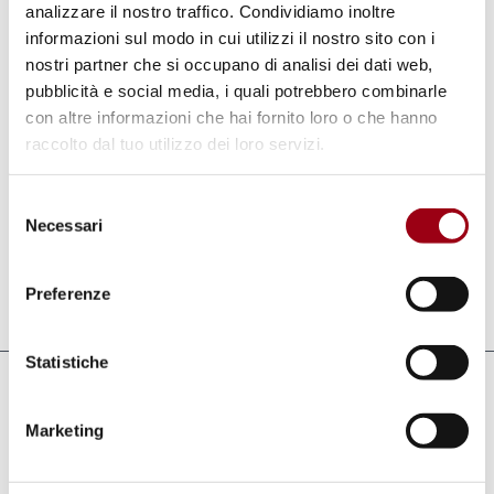
analizzare il nostro traffico. Condividiamo inoltre
informazioni sul modo in cui utilizzi il nostro sito con i
La Commissione d'inchiesta ha rivolto un
nostri partner che si occupano di analisi dei dati web,
pubblicità e social media, i quali potrebbero combinarle
appello alla comunità internazionale si da
con altre informazioni che hai fornito loro o che hanno
mobilitarsi ed affrontare la questione, anche
raccolto dal tuo utilizzo dei loro servizi.
attraverso l’utilizzo della Corte Penale
Internazionale si da assicurare alla giustizia ai
Selezione
Necessari
diversi responsabili delle atrocità commesse.
del
consenso
Preferenze
Aggiornato il:
14.06.2016
Statistiche
Collegamenti
Marketing
Comunicato stampa dell'inchiesta sui
crimini commessi in Eritrea