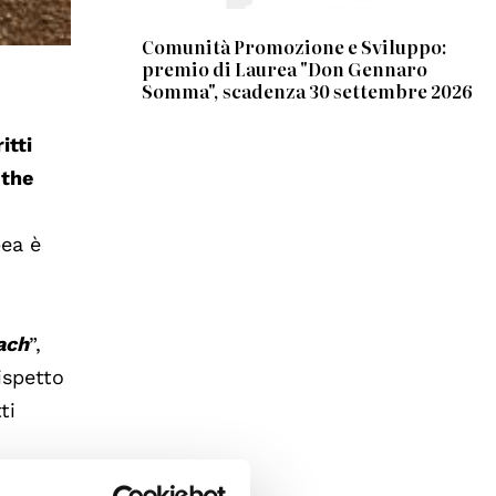
Comunità Promozione e Sviluppo:
premio di Laurea "Don Gennaro
Somma", scadenza 30 settembre 2026
itti
 the
pea è
ach
”,
ispetto
ti