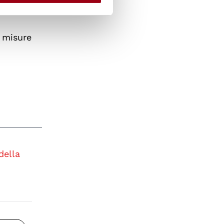
o misure
della