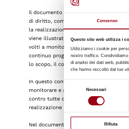
Il documento analizza le recenti iniziati
di diritto, come il nuovo programma d’
Consenso
la realizzazione di una relazione annual
viene illustrato in che modo il diritto i
Questo sito web utilizza i c
volti a monitorare e valutare il rispetto
Utilizziamo i cookie per perso
continuo progresso, come la
Revisione 
nostro traffico. Condividiamo 
di analisi dei dati web, pubbl
lo scopo, il contenuto e la metodologi
che hanno raccolto dal tuo uti
In questo contesto, l’UE è invitata a s
Selezione
Necessari
monitorare e affrontare le intimidazioni 
del
consenso
contro tutte quelle organizzazioni che f
realizzazione della relazione.
Rifiuta
Nel documento viene evidenziato come l'