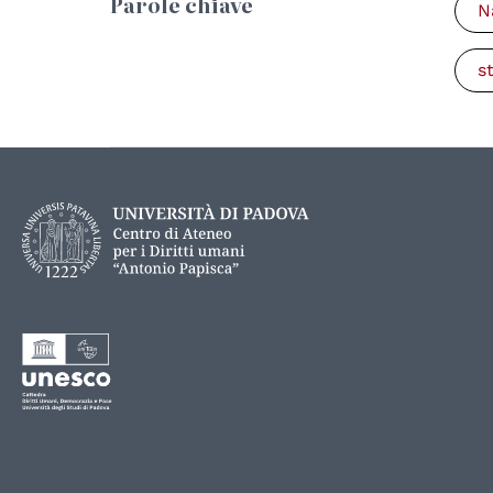
Parole chiave
N
s