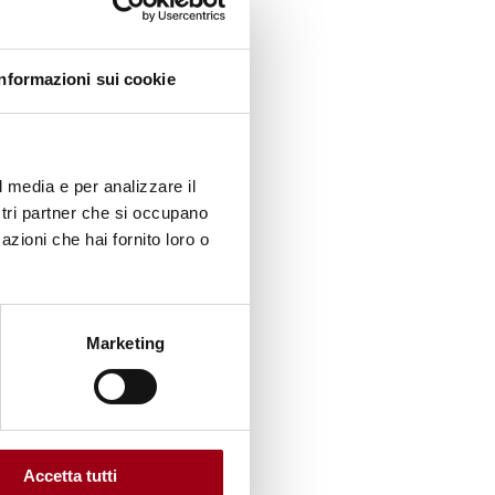
 Stato
evede
Informazioni sui cookie
posito
ismi
l media e per analizzare il
ve per
ostri partner che si occupano
azioni che hai fornito loro o
Marketing
i e
Accetta tutti
azione