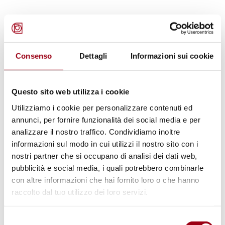
Dal 9 al 13 giugno a Rimini si terrà il
corso di
formazione per volontarie e volontari
con
disponibilità di breve-medio periodo (minimo
Consenso
Dettagli
Informazioni sui cookie
un mese).
Questo sito web utilizza i cookie
La formazione è rivolta esclusivamente a
Utilizziamo i cookie per personalizzare contenuti ed
coloro che sono disponibili per un minimo di
annunci, per fornire funzionalità dei social media e per
un mese tra giugno e settembre 2026.
analizzare il nostro traffico. Condividiamo inoltre
informazioni sul modo in cui utilizzi il nostro sito con i
Per l’iscrizione è necessario compilare il
nostri partner che si occupano di analisi dei dati web,
pubblicità e social media, i quali potrebbero combinarle
modulo di iscrizione
e caricarlo al seguente
con altre informazioni che hai fornito loro o che hanno
link:
raccolto dal tuo utilizzo dei loro servizi.
https://amira.opcol.org/apps/forms/s/BXCWiJk
4s4ExfTxnYXE8ttCz
Selezione