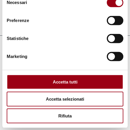
Necessari
del
consenso
Preferenze
Aggiornato il:
20.05.2026
Statistiche
Collegamenti
Marketing
Operazione Colomba, corso di formazione
per volontarie e volontari con
disponibilità di breve-medio periodo
Accetta tutti
Accetta selezionati
Parole chiave
Rifiuta
volontariato
protezione dei diritti umani