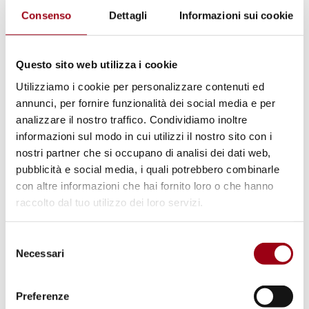
Seconda Intifada, istituendo quindi una
Consenso
Dettagli
Informazioni sui cookie
piattaforma per militari israeliani in e fuori
servizio e per i riservisti con la quale essi
Questo sito web utilizza i cookie
possono descrivere in modo confidenziale le
Utilizziamo i cookie per personalizzare contenuti ed
esperienze nei territori palestinesi occupati da
annunci, per fornire funzionalità dei social media e per
Israele.
analizzare il nostro traffico. Condividiamo inoltre
informazioni sul modo in cui utilizzi il nostro sito con i
nostri partner che si occupano di analisi dei dati web,
Aminatou Haidar
: attivista politica e
pubblicità e social media, i quali potrebbero combinarle
sostenitrice dei dritti umani di origine Sahrawi
con altre informazioni che hai fornito loro o che hanno
che lotta per l'indipendenza del Sahara
raccolto dal tuo utilizzo dei loro servizi.
occidentale attraverso proteste non violente
che includono anche scioperi della fame.
Selezione
Necessari
del
consenso
La procedura di votazione comincerà il 5
Preferenze
ottobre. Il 18 ottobre saranno decisi i tre