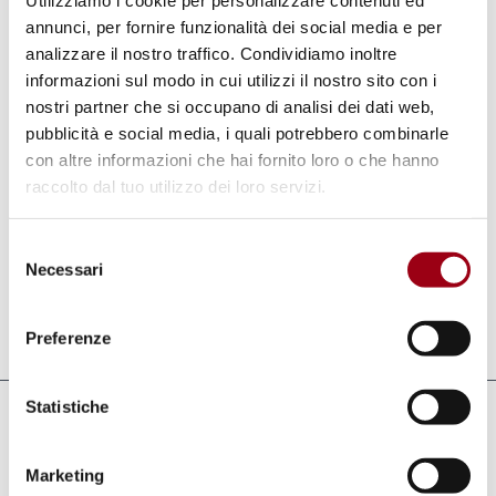
Utilizziamo i cookie per personalizzare contenuti ed
La commissione d'esame è stata presieduta
annunci, per fornire funzionalità dei social media e per
analizzare il nostro traffico. Condividiamo inoltre
dal Prof. Mauro Varotto (Università di Padova)
informazioni sul modo in cui utilizzi il nostro sito con i
insieme al Professor Odysseas Christou
nostri partner che si occupano di analisi dei dati web,
(Università di Nicosia) e al Prof. Steve Ouma
pubblicità e social media, i quali potrebbero combinarle
Akoth (Università Tangaza).
con altre informazioni che hai fornito loro o che hanno
raccolto dal tuo utilizzo dei loro servizi.
La sua borsa di dottorato è stata cofinanziata
Selezione
con le risorse del Programma PON REACT-EU.
Necessari
del
consenso
Aggiornato il:
22.05.2025
Preferenze
Statistiche
Collegamenti
Marketing
International Joint Ph.D Programme