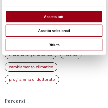
"Human Rights, Society, and Multi-level
Governance"
Accetta tutti
Parole chiave
Accetta selezionati
università
diritti umani
Rifiuta
multi-level governance
ricerca
cambiamento climatico
programma di dottorato
Percorsi