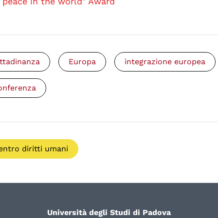
peace in the world" Award
ittadinanza
Europa
integrazione europea
onferenza
entro diritti umani
Università degli Studi di Padova