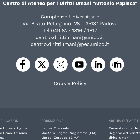
Centro di Ateneo per i Diritti Umani "Antonio Papisca"
Complesso Universitario
Via Beato Pellegrino, 28 - 35137 Padova
Tel 049 827 1816 / 1817
centro.dirittiumani@unipd.it
centro.dirittiumani@pec.unipd.it
Cookie Policy
BLICAZIONI
FORMAZIONE
ARCHIVIO "PACE D
e Human Rights
Laurea Triennale
Presentazione dell
e Peace Studies
Master’s Degree Programme (LM)
Regione del Veneto
rca
Master Europeo (E.MA)
diritti umani