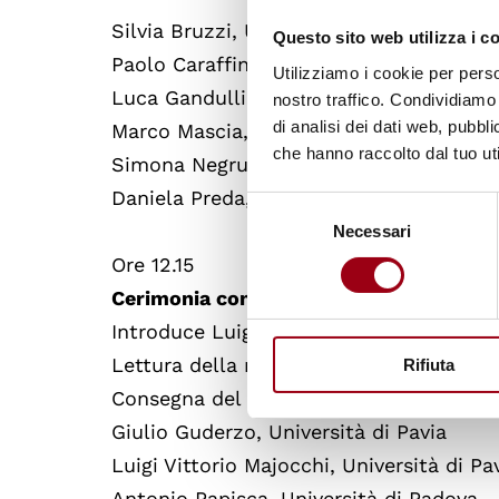
Silvia Bruzzi, Università di Genova
Questo sito web utilizza i c
Paolo Caraffini, Università di Torino
Utilizziamo i cookie per perso
Luca Gandullia, Università di Genova
nostro traffico. Condividiamo 
di analisi dei dati web, pubbl
Marco Mascia, Università di Padova
che hanno raccolto dal tuo uti
Simona Negruzzo, Università di Bologn
Daniela Preda, Università di Genova
Selezione
Necessari
del
consenso
Ore 12.15
Cerimonia consegna del Premio
Introduce Luigi Moccia, Università Rom
Lettura della motivazione
Rifiuta
Consegna del Premio agli insigniti
Giulio Guderzo, Università di Pavia
Luigi Vittorio Majocchi, Università di Pa
Antonio Papisca, Università di Padova