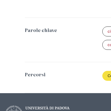
Parole chiave
c
c
Percorsi
C