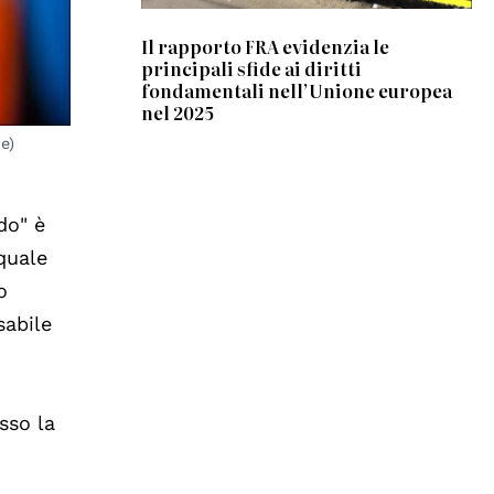
Il rapporto FRA evidenzia le
principali sfide ai diritti
fondamentali nell’Unione europea
nel 2025
e)
do" è
 quale
o
sabile
sso la