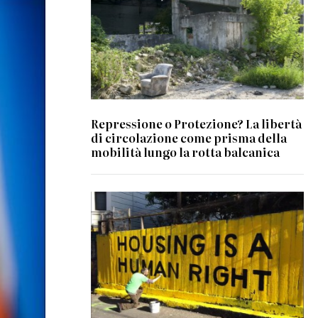
Repressione o Protezione? La libertà
di circolazione come prisma della
mobilità lungo la rotta balcanica
© Christopher Statton and Megan Wilson,
2015, Creative Commons Attribution-
Share Alike 4.0 International