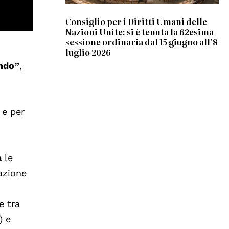
Consiglio per i Diritti Umani delle
Nazioni Unite: si è tenuta la 62esima
sessione ordinaria dal 15 giugno all’8
luglio 2026
ondo”
,
 e per
a
le
azione
e tra
) e