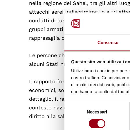
nella regione del Sahel, tra gli altri luo
attacchi aerei indiscriminati o altri atta
conflitti di lunga data in Libia, Siria e
gruppi armati palestinesi. In Afghanist
rappresaglia contro membri dell'ex ammi
Consenso
Le persone che si trovano in queste situ
Questo sito web utilizza i c
alcuni Stati non sono riusciti a tratta
Utilizziamo i cookie per perso
nostro traffico. Condividiamo 
Il rapporto fornisce
una panoramica a li
di analisi dei dati web, pubbl
economici, sociali, culturali, giudiziari 
che hanno raccolto dal tuo uti
dettaglio, il rapporto contiene
un'analis
Selezione
contesto nazionale, il rispetto dei dirit
Necessari
del
diritto alla salute.
consenso