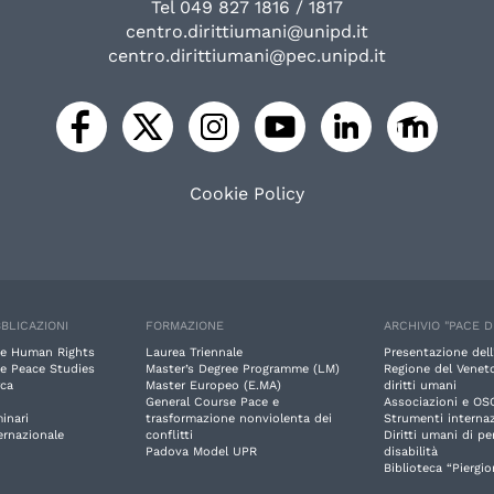
Tel 049 827 1816 / 1817
centro.dirittiumani@unipd.it
centro.dirittiumani@pec.unipd.it
Cookie Policy
BLICAZIONI
FORMAZIONE
ARCHIVIO "PACE D
e Human Rights
Laurea Triennale
Presentazione dell
e Peace Studies
Master’s Degree Programme (LM)
Regione del Veneto
rca
Master Europeo (E.MA)
diritti umani
General Course Pace e
Associazioni e OS
inari
trasformazione nonviolenta dei
Strumenti internaz
ernazionale
conflitti
Diritti umani di p
Padova Model UPR
disabilità
Biblioteca “Piergio