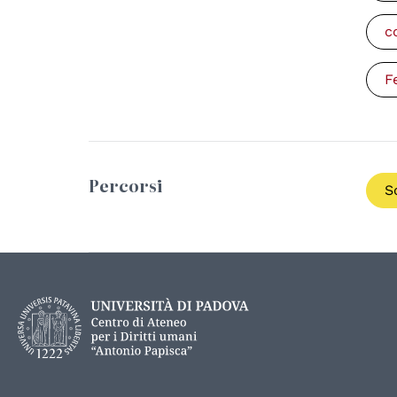
c
F
Percorsi
S