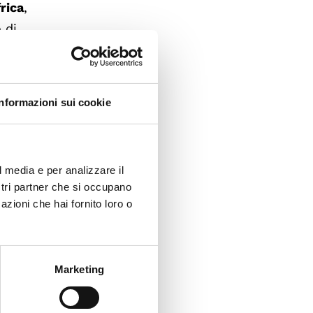
rica
,
 di
le e
ioni per
Informazioni sui cookie
gire, ma
l media e per analizzare il
ostri partner che si occupano
i
azioni che hai fornito loro o
iù in
e il
 e il
Marketing