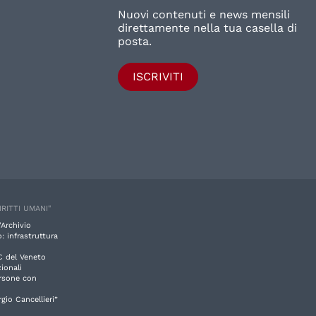
Nuovi contenuti e news mensili
direttamente nella tua casella di
posta.
ISCRIVITI
IRITTI UMANI"
'Archivio
: infrastruttura
C del Veneto
ionali
ersone con
rgio Cancellieri”