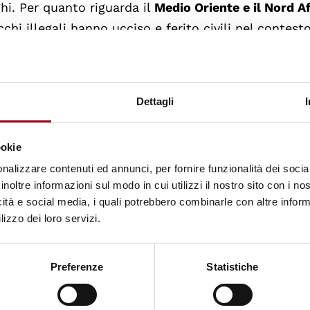
ghi. Per quanto riguarda il
Medio Oriente e il Nord Af
cchi illegali hanno ucciso e ferito civili nel contesto
 Yemen, nonché lo scoppio di ostilità armate tra Israe
an i talebani hanno condotto una campagna di uccis
nistrazione e delle forze di sicurezza.
Dettagli
azioni di crisi e di privazione hanno tentato di fug
ookie
rli umanamente.
nalizzare contenuti ed annunci, per fornire funzionalità dei socia
inoltre informazioni sul modo in cui utilizzi il nostro sito con i n
vello regionale
in cui vengono considerati gli aspett
icità e social media, i quali potrebbero combinarle con altre inform
e ambientali delle violazioni dei diritti umani. Poi, p
lizzo dei loro servizi.
i paese per paese
, che considera alcuni aspetti com
ti umani fondamentali come la libertà di circolazione
Preferenze
Statistiche