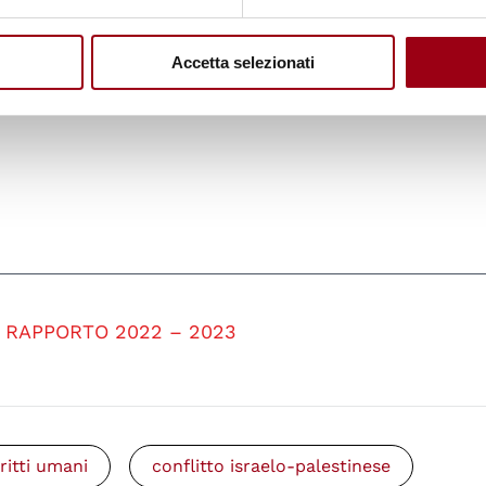
flessione al governo e ad altri al fine di rispondere 
persone in tutto il mondo
; per questo motivo i leader
Accetta selezionati
que sia interessato ai diritti umani sono invitati a leg
RAPPORTO 2022 – 2023
iritti umani
conflitto israelo-palestinese