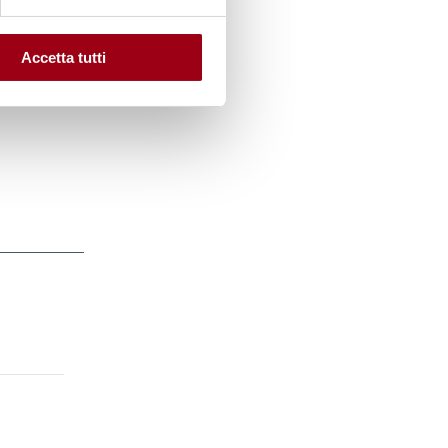
a
 di
Accetta tutti
gere