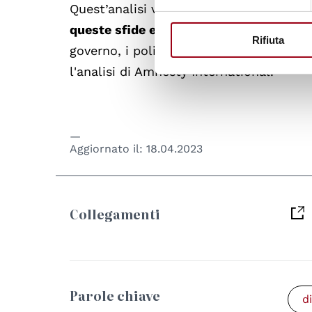
Quest’analisi vuole
proporre spunti di ri
queste sfide e migliorare la vita delle 
Rifiuta
governo, i politici, gli attivisti e chiun
l'analisi di Amnesty International.
Aggiornato il:
18.04.2023
Collegamenti
Parole chiave
d