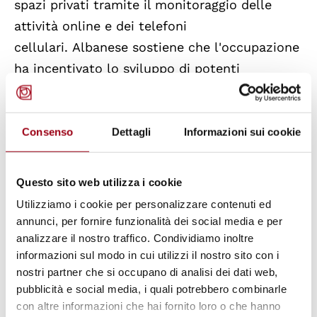
spazi privati tramite il monitoraggio delle
attività online e dei telefoni
cellulari.
Albanese sostiene che l'occupazione
ha incentivato lo sviluppo di potenti
tecnologie di sorveglianza da parte di Israele,
come il riconoscimento facciale, i droni e il
monitoraggio dei social media. Queste
Consenso
Dettagli
Informazioni sui cookie
pratiche di sorveglianza, secondo la relatrice
speciale, servono a facilitare la colonizzazione
Questo sito web utilizza i cookie
del territorio palestinese.
Utilizziamo i cookie per personalizzare contenuti ed
annunci, per fornire funzionalità dei social media e per
Il rapporto di Albanese aggiorna la
analizzare il nostro traffico. Condividiamo inoltre
informazioni sul modo in cui utilizzi il nostro sito con i
documentazione delle Nazioni Unite
nostri partner che si occupano di analisi dei dati web,
riguardante le politiche e le pratiche
pubblicità e social media, i quali potrebbero combinarle
israeliane, evidenziando detenzioni arbitrarie,
con altre informazioni che hai fornito loro o che hanno