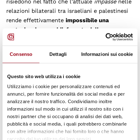
risiedono nel fatto che l'attuale
impasse
nelle
relazioni bilaterali tra israeliani e palestinesi
rende effettivamente
impossibile una
partecipazione soddisfacente delle
delegazioni dei paesi partner al vertice in
programma
. La decisione è stata presa lo
Consenso
Dettagli
Informazioni sui cookie
scorso lunedì dal Ministro spagnolo in
accordo con i due Co-presidenti dell'Unione
per il Mediterraneo,
Nicholas Sarkozy
e
Hosni
Questo sito web utilizza i cookie
Mubarak
.
Utilizziamo i cookie per personalizzare contenuti ed
annunci, per fornire funzionalità dei social media e per
analizzare il nostro traffico. Condividiamo inoltre
Il Presidente del Parlamento Europeo,
Jerry
informazioni sul modo in cui utilizzi il nostro sito con i
Buzek
, ha dichiarato la propria
nostri partner che si occupano di analisi dei dati web,
disapprovazione per questa scelta,
pubblicità e social media, i quali potrebbero combinarle
con altre informazioni che hai fornito loro o che hanno
affermando che la cancellazione del summit
raccolto dal tuo utilizzo dei loro servizi.