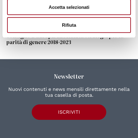
20° anniversario dell’agenda Donne, Pace e
Accetta selezionati
Sicurezza: dibattito online “Genere, Clima e
Conflitto”, 21 ottobre 2020
Rifiuta
Consiglio d’Europa: adottata la Strategia per la
parità di genere 2018-2023
Newsletter
Nuovi contenuti e news mensili direttamente nella
tua casella di posta.
ISCRIVITI