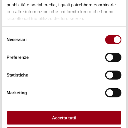
Il Festival dello Sviluppo Sostenibile
pubblicità e social media, i quali potrebbero combinarle
con altre informazioni che hai fornito loro o che hanno
raccolto dal tuo utilizzo dei loro servizi.
Parole chiave
Selezione
Necessari
donne
giustizia
politiche di genere
del
consenso
Obiettivi di Sviluppo Sostenibile (SDGs)
Preferenze
Statistiche
Percorsi
Marketing
Centro diritti umani
Enti Locali
Accetta tutti
Leggi anche