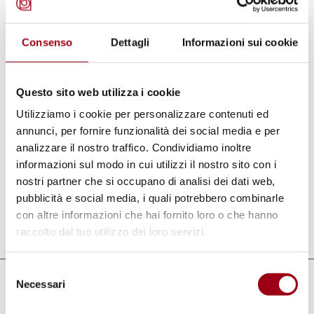
continua crescita. Il movimento del Servizio
Civile Internazionale crede nella promozione
Consenso
Dettagli
Informazioni sui cookie
della pace attraverso atti concreti di
solidarietà e cooperazione internazionale e si
Questo sito web utilizza i cookie
basa inoltre, sulla convinzione che la pace e
Utilizziamo i cookie per personalizzare contenuti ed
l’attitudine pacifica possono e devono essere
annunci, per fornire funzionalità dei social media e per
insegnate e discusse. Questo libro è parte di
analizzare il nostro traffico. Condividiamo inoltre
questo dibattito come punto di partenza e
informazioni sul modo in cui utilizzi il nostro sito con i
pozzo di conoscenza storica.
nostri partner che si occupano di analisi dei dati web,
pubblicità e social media, i quali potrebbero combinarle
con altre informazioni che hai fornito loro o che hanno
Aggiornato il:
13.09.2020
raccolto dal tuo utilizzo dei loro servizi.
Selezione
Necessari
del
Collegamenti
consenso