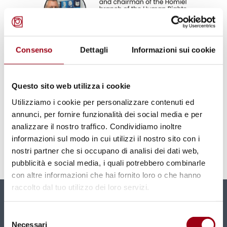
Consenso
Dettagli
Informazioni sui cookie
DIFENSORI DEI DIRITTI UMANI
Silenced Voices and Violated
Questo sito web utilizza i cookie
Rights: The Voice of the Belarus
Utilizziamo i cookie per personalizzare contenuti ed
Opposition, Università di Padova,
annunci, per fornire funzionalità dei social media e per
21 ottobre 2024
analizzare il nostro traffico. Condividiamo inoltre
informazioni sul modo in cui utilizzi il nostro sito con i
nostri partner che si occupano di analisi dei dati web,
21.10.2024
pubblicità e social media, i quali potrebbero combinarle
con altre informazioni che hai fornito loro o che hanno
raccolto dal tuo utilizzo dei loro servizi.
Newsletter
Selezione
Necessari
del