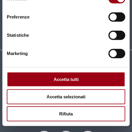
Nuovi contenuti e news mensili direttamente nella
tua casella di posta.
consenso
Preferenze
ISCRIVITI
Statistiche
Marketing
Università degli Studi di Padova
Centro di Ateneo per i Diritti Umani "Antonio
Papisca"
Accetta tutti
Complesso Universitario
Via Beato Pellegrino, 28 - 35137 Padova
Accetta selezionati
Tel 049 827 1816 / 1817
centro.dirittiumani@unipd.it
Rifiuta
centro.dirittiumani@pec.unipd.it