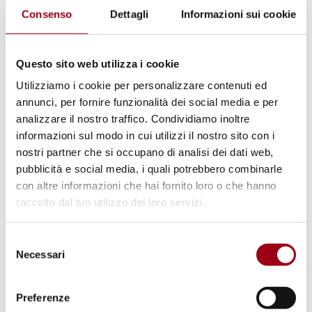
della sezione Homieĺ del Centro per i diritti
Consenso
Dettagli
Informazioni sui cookie
umani “Viasna”.
Questo sito web utilizza i cookie
Leanid Sudalenka parlerà delle dure
Utilizziamo i cookie per personalizzare contenuti ed
restrizioni alla libertà di espressione,
annunci, per fornire funzionalità dei social media e per
associazione e riunione pacifica in Bielorussia
analizzare il nostro traffico. Condividiamo inoltre
e delle gravi violazioni dei diritti umani che si
informazioni sul modo in cui utilizzi il nostro sito con i
verificano nel Paese.
nostri partner che si occupano di analisi dei dati web,
pubblicità e social media, i quali potrebbero combinarle
con altre informazioni che hai fornito loro o che hanno
L'evento è organizzato in collaborazione con
raccolto dal tuo utilizzo dei loro servizi.
gli attivisti per i diritti umani del gruppo
locale di Amnesty International Padova e sarà
Selezione
Necessari
moderato dagli studenti del Master HRMG.
del
consenso
Per partecipare all'evento è necessario
Preferenze