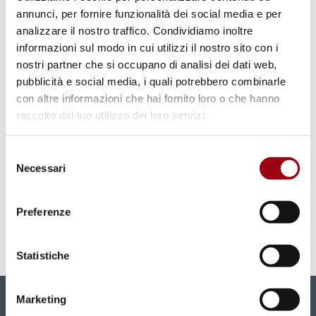
annunci, per fornire funzionalità dei social media e per
analizzare il nostro traffico. Condividiamo inoltre
informazioni sul modo in cui utilizzi il nostro sito con i
nostri partner che si occupano di analisi dei dati web,
pubblicità e social media, i quali potrebbero combinarle
con altre informazioni che hai fornito loro o che hanno
raccolto dal tuo utilizzo dei loro servizi.
LIBRO
Selezione
Livenza acque leggendarie: la
Necessari
del
natura ancestrale nello sguardo di
consenso
Diana Crestan
Preferenze
25.05.2026
Statistiche
Marketing
Newsletter