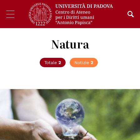
Natura
Totale
2
Notizie
2
© GANHRI