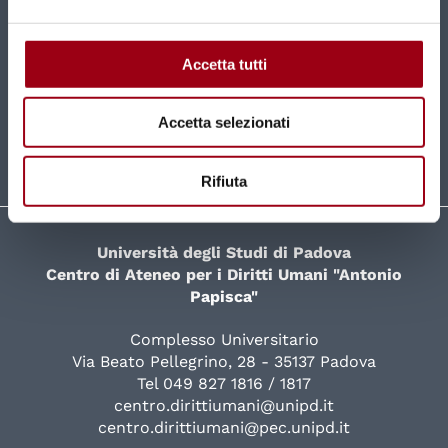
Nuovi contenuti e news mensili direttamente nella
tua casella di posta.
Accetta tutti
ISCRIVITI
Accetta selezionati
Rifiuta
Università degli Studi di Padova
Centro di Ateneo per i Diritti Umani "Antonio
Papisca"
Complesso Universitario
Via Beato Pellegrino, 28 - 35137 Padova
Tel 049 827 1816 / 1817
centro.dirittiumani@unipd.it
centro.dirittiumani@pec.unipd.it