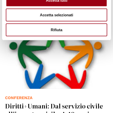
Accetta tutti
07.10.2013
Accetta selezionati
Rifiuta
CONFERENZA
Diritti+Umani: Dal servizio civile