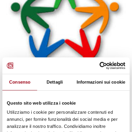
SERVIZIO CIVILE
Servizio Civile Nazionale:
Consenso
Dettagli
Informazioni sui cookie
riapertura dei termini per la
presentazione delle domande
degli stranieri
Questo sito web utilizza i cookie
Utilizziamo i cookie per personalizzare contenuti ed
annunci, per fornire funzionalità dei social media e per
05.12.2013
analizzare il nostro traffico. Condividiamo inoltre