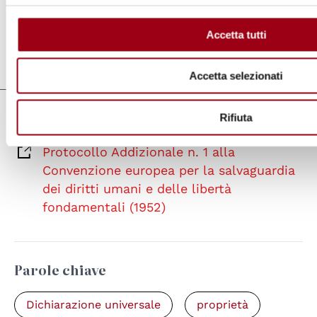
beni spirituali.”
Accetta tutti
di
Antonio Papisca
Aggiornato il:
16.07.2009
Accetta selezionati
Rifiuta
Strumenti internazionali
Protocollo Addizionale n. 1 alla
Convenzione europea per la salvaguardia
dei diritti umani e delle libertà
fondamentali (1952)
Parole chiave
Dichiarazione universale
proprietà