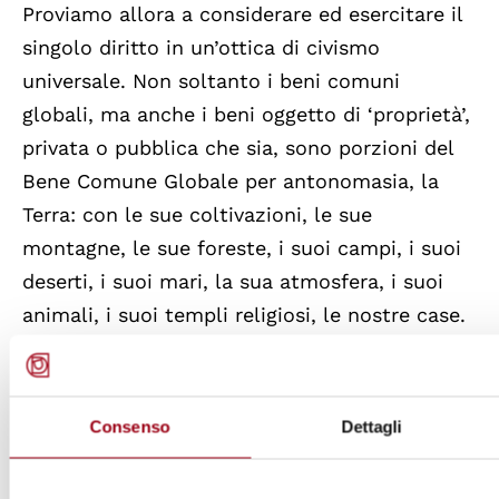
Proviamo allora a considerare ed esercitare il
singolo diritto in un’ottica di civismo
universale. Non soltanto i beni comuni
globali, ma anche i beni oggetto di ‘proprietà’,
privata o pubblica che sia, sono porzioni del
Bene Comune Globale per antonomasia, la
Terra: con le sue coltivazioni, le sue
montagne, le sue foreste, i suoi campi, i suoi
deserti, i suoi mari, la sua atmosfera, i suoi
animali, i suoi templi religiosi, le nostre case.
Intendo dire che i ‘beni’ oggetto di proprietà
sono parti di un Tutto, che bisogna coltivare e
preservare nell’ottica della condivisione,
Consenso
Dettagli
dell’aiuto reciproco e della responsabilità di
garantire i diritti delle generazioni future. Per