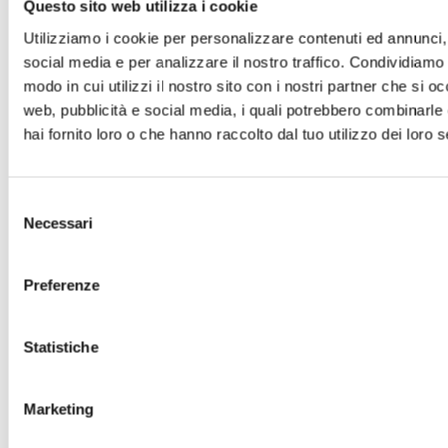
Questo sito web utilizza i cookie
gestire i beni comuni globali, oltre che il
Utilizziamo i cookie per personalizzare contenuti ed annunci, 
civismo universale dei singoli e dei gruppi,
social media e per analizzare il nostro traffico. Condividiamo 
occorrono istituzioni di governance su più
modo in cui utilizzi il nostro sito con i nostri partner che si o
livelli: dal Comune fino all’ONU, che operino
web, pubblicità e social media, i quali potrebbero combinarle
nell’ottica dell’economia di giustizia sociale e
hai fornito loro o che hanno raccolto dal tuo utilizzo dei loro s
della salvaguardia dei beni del creato.
Selezione
Per concludere su un tema per il quale, come
Necessari
del
consenso
d’altronde per tutti gli altri articoli della
Dichiarazione, non basta un intero corso
Preferenze
universitario: ci sono ‘beni’ che si sottraggono
per loro natura a qualsiasi considerazione di
Statistiche
ordine per così dire catastale. Sono quei beni
che più se ne fruisce, più si moltiplicano e
Marketing
aprono orizzonti di immensa liberazione: i