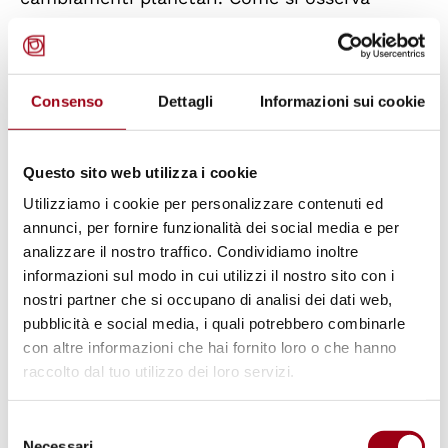
nella
Figura 1
(Rockström et al., 2023), i limiti
giusti sono più restrittivi rispetto ai limiti
sicuri, e attualmente abbiamo superato le
Consenso
Dettagli
Informazioni sui cookie
soglie identificate per i limiti giusti nei settori
del clima, dell’integrità funzionale, delle aree
Questo sito web utilizza i cookie
di ecosistemi naturali, delle acque superficiali
Utilizziamo i cookie per personalizzare contenuti ed
e sotterranee, nonché dei cicli di azoto e
annunci, per fornire funzionalità dei social media e per
fosforo.
analizzare il nostro traffico. Condividiamo inoltre
informazioni sul modo in cui utilizzi il nostro sito con i
In effetti, vi è un’alta probabilità che siano già
nostri partner che si occupano di analisi dei dati web,
pubblicità e social media, i quali potrebbero combinarle
stati superati tutti i limiti proposti come
con altre informazioni che hai fornito loro o che hanno
“giusti”, dato che l’unico settore che non
raccolto dal tuo utilizzo dei loro servizi.
individua lo stato attuale del pianeta è quello
relativo agli aerosol, e ciò solo a causa dei
Selezione
diversi approcci metodologici nel campo. La
Necessari