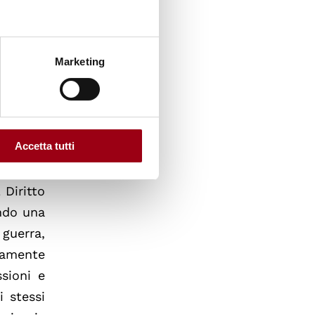
tata dal
arazione
Marketing
, la più
azionale
aganda a
tamento
Accetta tutti
ttura la
 divieto
 Diritto
endo una
 guerra,
ivamente
sioni e
i stessi