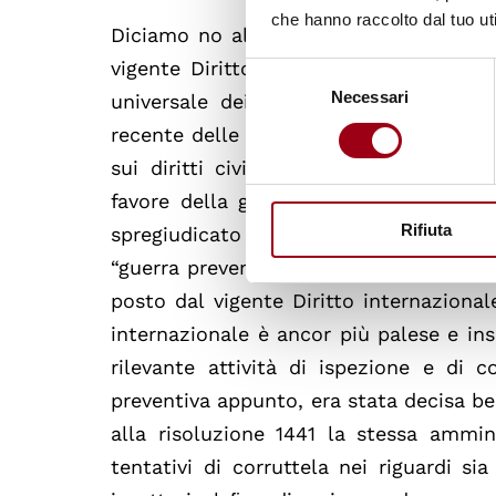
che hanno raccolto dal tuo uti
Diciamo no alla guerra, quindi anche a 
vigente Diritto internazionale che si r
Selezione
Necessari
del
universale dei diritti umani e nelle s
consenso
recente delle quali è la Convenzione sui
sui diritti civili e politici, ratiﬁcato
favore della guerra deve essere viet
Rifiuta
spregiudicato di certi governanti, che 
“guerra preventiva”? L’articolo 11 della
posto dal vigente Diritto internazionale
internazionale è ancor più palese e in
rilevante attività di ispezione e di co
preventiva appunto, era stata decisa b
alla risoluzione 1441 la stessa ammin
tentativi di corruttela nei riguardi si