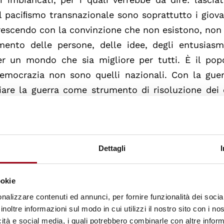
l paciﬁsmo transnazionale sono soprattutto i giova
crescendo con la convinzione che non esistono, no
imento delle persone, delle idee, degli entusiasm
er un mondo che sia migliore per tutti. È il pop
democrazia non sono quelli nazionali. Con la guer
ciare la guerra come strumento di risoluzione dei 
care la pulsione democratica del popolo planeta
uesto non soltanto ferisce sensibilità e idealità dei
ondamenta qualsiasi valido impegno educativo e fo
Dettagli
eranza e a tradurla in progettualità e in azione ci
ni è un monito, anzi una lezione di democraz
uzioni e politica come merce di scambio, a chi n
ookie
omune. Al cuore di questa lezione stanno la nonv
nalizzare contenuti ed annunci, per fornire funzionalità dei socia
ni, la promozione di “tutti i diritti umani per tutti”.
inoltre informazioni sul modo in cui utilizzi il nostro sito con i n
icità e social media, i quali potrebbero combinarle con altre inform