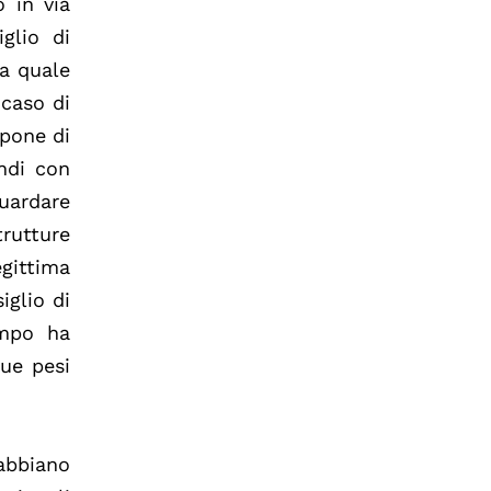
o in via
glio di
la quale
 caso di
mpone di
indi con
guardare
rutture
egittima
iglio di
empo ha
ue pesi
 abbiano