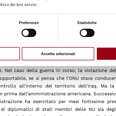
lizzo dei loro servizi.
questa guerra, perché essa è, in via generale, vie
adica nella Carta delle Nazioni Unite, nella Dichi
Preferenze
Statistiche
uccessive Convenzioni giuridiche sui diritti umani
 diritti dei bambini. L’articolo 20 del Patto intern
 dall’Italia nel 1977, stabilisce che “qualsiasi prop
ata dalla legge”. Come la mettiamo con il compor
Accetta selezionati
addirittura teorizzano e poi anche praticano addiri
 nostra Costituzione è in perfetta consonanza con il
. Nel caso della guerra in corso, la violazione del
sopportabile, se si pensa che l’ONU stava conduc
ntrollo all’interno del territorio dell’Iraq. Ma la
en prima dall’amministrazione americana. Success
istrazione ha esercitato per mesi fortissime pres
a di diplomatici di stati membri delle NU sia degl