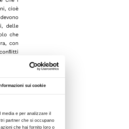
ni, cioè
n devono
i, delle
olo che
ra, con
conﬂitti
rio dei
 giovani
rmativo.
Informazioni sui cookie
vica. La
ia e di
on ha il
iolenza,
l media e per analizzare il
ostri partner che si occupano
azioni che hai fornito loro o