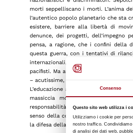
morti seppelliscano i morti. L’anima de
l’autentico popolo planetario che sta 
esistere, barriere alla libertà di mov
denunce, dei progetti, dell’impegno p
pensa, a ragione, che i conﬁni della 
questa guerra, con i tentativi di rilan
internazionali, c’è chi vuole concul
paciﬁsti. Ma attenzione, chi vuol fare q
– acutissime, sincere – ma mina alle f
Consenso
L’educazione addestra a coltivare la sp
massiccia mobilitazione dei giova
responsabilità sociale a chi usa istit
Questo sito web utilizza i c
senso della cosa pubblica e del bene c
Utilizziamo i cookie per perso
la difesa della legalità e delle istituzio
nostro traffico. Condividiamo 
di analisi dei dati web, pubbl