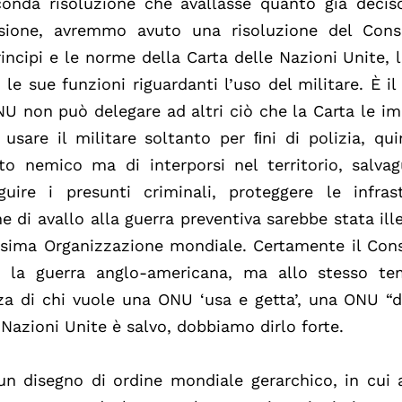
conda risoluzione che avallasse quanto già decis
essione, avremmo avuto una risoluzione del Consi
incipi e le norme della Carta delle Nazioni Unite, 
le sue funzioni riguardanti l’uso del militare. È il
ONU non può delegare ad altri ciò che la Carta le i
sare il militare soltanto per ﬁni di polizia, qu
to nemico ma di interporsi nel territorio, salva
guire i presunti criminali, proteggere le infrast
 di avallo alla guerra preventiva sarebbe stata ill
ssima Organizzazione mondiale. Certamente il Cons
e la guerra anglo-americana, ma allo stesso t
a di chi vuole una ONU ‘usa e getta’, una ONU “d
 Nazioni Unite è salvo, dobbiamo dirlo forte.
n un disegno di ordine mondiale gerarchico, in cui