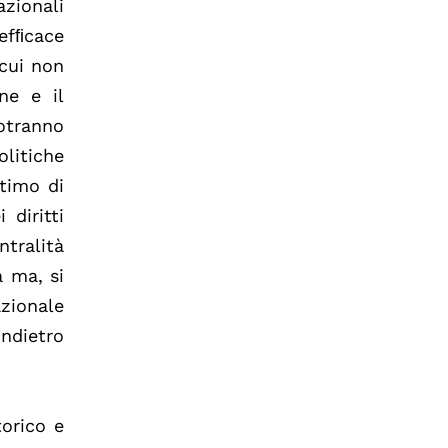
zionali
efﬁcace
 cui non
ne e il
otranno
olitiche
ttimo di
 diritti
ntralità
a ma, si
azionale
indietro
torico e