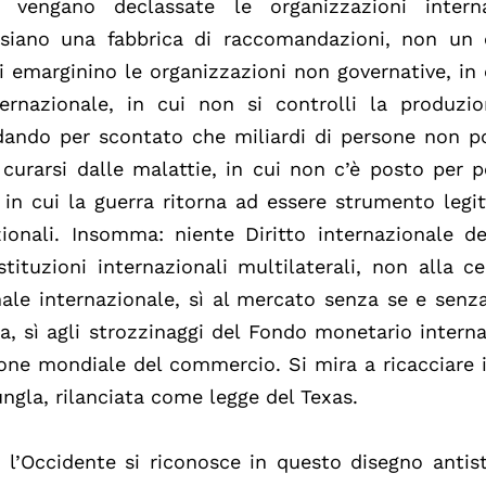
vengano declassate le organizzazioni interna
e siano una fabbrica di raccomandazioni, non un 
si emarginino le organizzazioni non governative, in
ernazionale, in cui non si controlli la produzio
dando per scontato che miliardi di persone non p
 curarsi dalle malattie, in cui non c’è posto per p
, in cui la guerra ritorna ad essere strumento legi
ionali. Insomma: niente Diritto internazionale dei
tituzioni internazionali multilaterali, non alla ce
nale internazionale, sì al mercato senza se e senz
, sì agli strozzinaggi del Fondo monetario intern
ione mondiale del commercio. Si mira a ricacciare 
iungla, rilanciata come legge del Texas.
 l’Occidente si riconosce in questo disegno antis