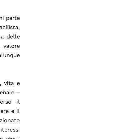
ni parte
ciﬁsta,
ta delle
 valore
ualunque
, vita e
penale –
erso il
ere e il
izionato
nteressi
te che i