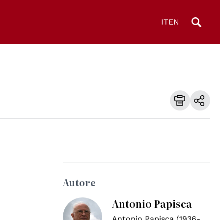
IT
EN
Autore
Antonio Papisca
Antonio Papisca (1936-