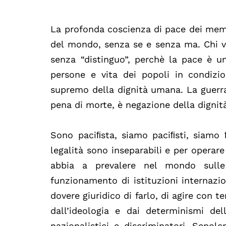
La profonda coscienza di pace dei memb
del mondo, senza se e senza ma. Chi v
senza “distinguo”, perchè la pace è una
persone e vita dei popoli in condizi
supremo della dignità umana. La guerra
pena di morte, è negazione della dignit
Sono paciﬁsta, siamo paciﬁsti, siamo ﬁ
legalità sono inseparabili e per operare
abbia a prevalere nel mondo sulle 
funzionamento di istituzioni internazion
dovere giuridico di farlo, di agire con t
dall’ideologia e dai determinismi dell
nazionalistici e discriminatori. Sepolc