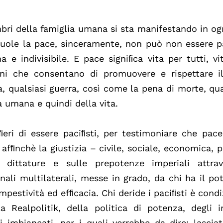
ri della famiglia umana si sta manifestando in og
uole la pace, sinceramente, non può non essere pa
 e indivisibile. E pace signiﬁca vita per tutti, vi
oni che consentano di promuovere e rispettare il
, qualsiasi guerra, così come la pena di morte, q
à umana e quindi della vita.
eri di essere paciﬁsti, per testimoniare che pace
 afﬁnchè la giustizia – civile, sociale, economica, 
dittature e sulle prepotenze imperiali attrav
ali multilaterali, messe in grado, da chi ha il pot
empestività ed efﬁcacia. Chi deride i paciﬁsti è cond
a Realpolitik, della politica di potenza, degli i
ri imbiancati, per i quali verrebbe da dire: lascia