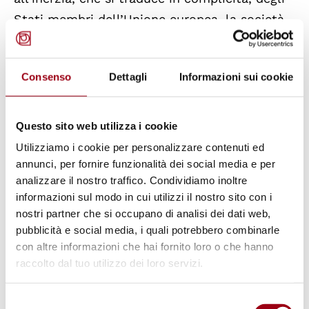
Stati membri dell’Unione europea, la società
civile europea ha il diritto dovere di ingerenza
negli affari interni dello Stato di Israele per
Consenso
Dettagli
Informazioni sui cookie
somministrare viveri, medicinali e servizi di
prima necessità alla popolazione palestinese.
Questo sito web utilizza i cookie
La “Responsabilità di Proteggere” non prevede
Utilizziamo i cookie per personalizzare contenuti ed
e non tollera il doppio standard che
annunci, per fornire funzionalità dei social media e per
analizzare il nostro traffico. Condividiamo inoltre
contraddistingue il comportamento di gran
informazioni sul modo in cui utilizzi il nostro sito con i
parte dei governi europei in carica. La legge è
nostri partner che si occupano di analisi dei dati web,
uguale per tutti, è scritto nelle aule dei
pubblicità e social media, i quali potrebbero combinarle
tribunali e ce lo insegnano a scuola.
con altre informazioni che hai fornito loro o che hanno
raccolto dal tuo utilizzo dei loro servizi.
L’azione della Global Sumud Flotilla volta a
Selezione
rompere l’assedio a Gaza, come fecero i Beati