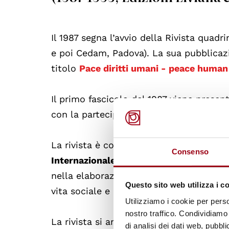
Il 1987 segna l’avvio della Rivista quadri
e poi Cedam, Padova). La sua pubblicazi
titolo
Pace diritti umani - peace human
Il primo fascicolo del 1987 viene presen
con la partecipazione della Presidente, Ni
La rivista è concepita nell’anno procl
Consenso
Internazionale della Pace (1986)
e vuole
nella elaborazione di una cultura scienti
Questo sito web utilizza i c
vita sociale e politica.
Utilizziamo i cookie per perso
nostro traffico. Condividiamo 
La rivista si articola in “sezioni” al cui
di analisi dei dati web, pubbl