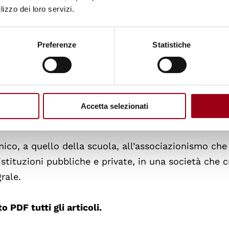
rritoriali e funzionali, governativi e nongovernativi,
lizzo dei loro servizi.
modo particolare) a quello nazionale (Italia in speci
ie), fino a quello globale delle Nazioni Unite e di 
Preferenze
Statistiche
uovi soggetti della politica interna e internazionale
governative impegnate nel campo della promozione
Accetta selezionati
ficiali e non, di significativo rilievo culturale e po
ico, a quello della scuola, all’associazionismo che 
istituzioni pubbliche e private, in una società che 
rale.
 PDF tutti gli articoli.