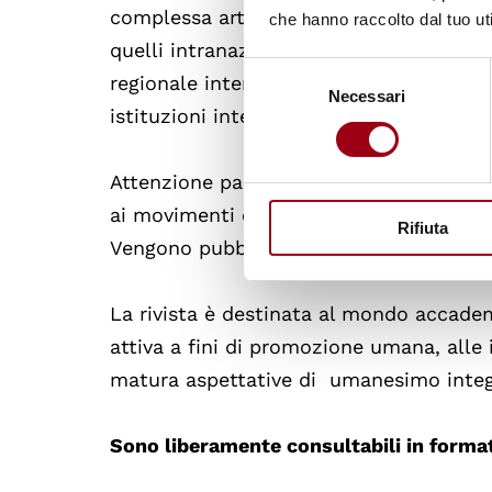
complessa articolazione ai vari livelli te
che hanno raccolto dal tuo uti
quelli intranazionali (Regione Veneto in 
Selezione
regionale internazionale (europeo in spec
Necessari
del
istituzioni internazionali.
consenso
Attenzione particolare viene rivolta ai n
ai movimenti e alle organizzaioni non
Rifiuta
Vengono pubblicati, inoltre, documenti uf
La rivista è destinata al mondo accadem
attiva a fini di promozione umana, alle 
matura aspettative di umanesimo integ
Sono liberamente consultabili in formato