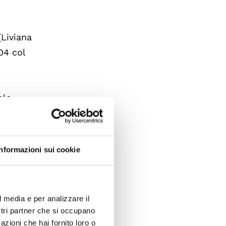
(Liviana
04 col
olo,
Anno
Informazioni sui cookie
 Padova
 nella
l media e per analizzare il
ostri partner che si occupano
 la sua
azioni che hai fornito loro o