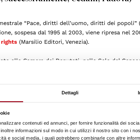
mestrale “Pace, diritti dell’uomo, diritti dei popoli” 
one, sospesa dal 1995 al 2003, viene ripresa nel 20
 rights
(Marsilio Editori, Venezia).
tato alla Camera dei Deputati, nella Sala del Cenac
lde Jotti, e di altre autorità civili e religiose.
amato dall’Organizzazione delle Nazioni Unite come
Dettagli
 essere espressione dell’impegno dell’Università di
fica attenta ai grandi valori universali da incarnare
ookie
nalizzare contenuti ed annunci, per fornire funzionalità dei socia
inoltre informazioni sul modo in cui utilizzi il nostro sito con i n
 interno viene trattata la tematica dei diritti umani e
icità e social media, i quali potrebbero combinarle con altre inform