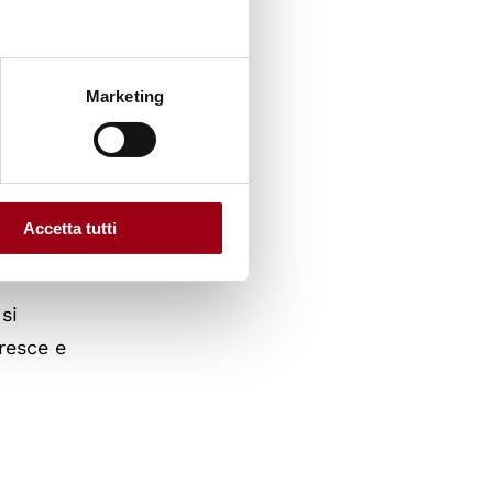
 da
e),
altre
Marketing
, cioè
 umana.
Accetta tutti
litico.
si
cresce e