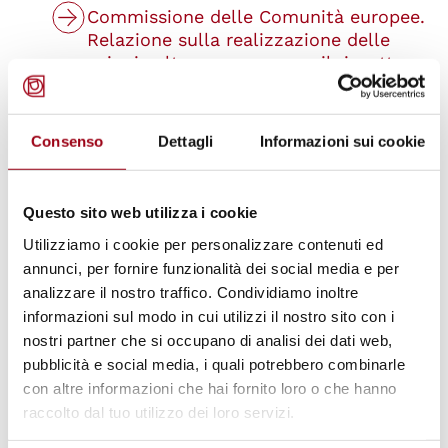
Commissione delle Comunità europee.
Relazione sulla realizzazione delle
azioni volte a promuovere il rispetto
dei diritti umani e la
democratizzazione (per il 1994)
Documentazione
Consenso
Dettagli
Informazioni sui cookie
Un'Agenda per lo sviluppo. Sviluppo e
cooperazione economica
Questo sito web utilizza i cookie
internazionale
Utilizziamo i cookie per personalizzare contenuti ed
Boutros-Ghali Boutros
annunci, per fornire funzionalità dei social media e per
analizzare il nostro traffico. Condividiamo inoltre
Revisione generale degli accordi sullo
informazioni sul modo in cui utilizzi il nostro sito con i
status consultivo delle Organizzazioni
nostri partner che si occupano di analisi dei dati web,
nongovernative presso le Nazioni unite
pubblicità e social media, i quali potrebbero combinarle
Documentazione
con altre informazioni che hai fornito loro o che hanno
raccolto dal tuo utilizzo dei loro servizi.
Revisione delle direttive riguardanti le