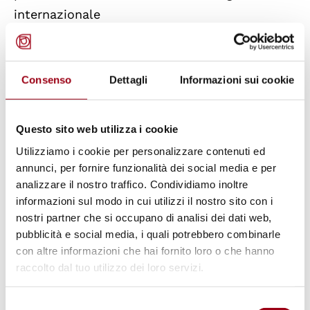
internazionale
Federico Fadiga (delegato internazionale): La
questione dell’emblema
Consenso
Dettagli
Informazioni sui cookie
Saluto del Comandante,
Maggiore De Angelis
Vittorio Badatone, L’organizzazione del Corpo
Questo sito web utilizza i cookie
Militare CRI e le sue attività, con particolare
Utilizziamo i cookie per personalizzare contenuti ed
riferimento alle operazioni all’estero
annunci, per fornire funzionalità dei social media e per
analizzare il nostro traffico. Condividiamo inoltre
Presentazione di materiali e mezzi
informazioni sul modo in cui utilizzi il nostro sito con i
nostri partner che si occupano di analisi dei dati web,
pubblicità e social media, i quali potrebbero combinarle
con altre informazioni che hai fornito loro o che hanno
raccolto dal tuo utilizzo dei loro servizi.
Modulo 5 – Elementi di
psicodinamica
Selezione