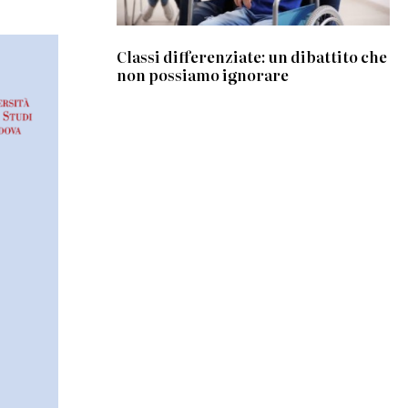
Classi differenziate: un dibattito che
non possiamo ignorare