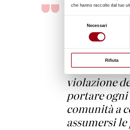
che hanno raccolto dal tuo uti
Selezione
“L’educazion
Necessari
del
consenso
l’importanza
prevenire la 
Rifiuta
violenza e di
violazione de
portare ogni
comunità a 
assumersi le