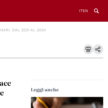
IT
EN
NARI: DAL 2021 AL 2024
pace
Leggi anche
le
© CC