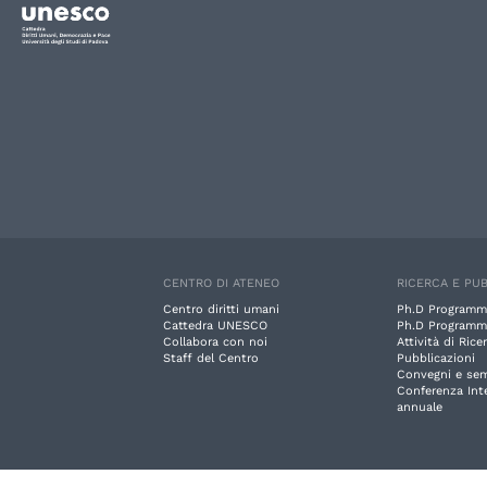
CENTRO DI ATENEO
RICERCA E PUB
Centro diritti umani
Ph.D Programm
Cattedra UNESCO
Ph.D Programm
Collabora con noi
Attività di Rice
Staff del Centro
Pubblicazioni
Convegni e sem
Conferenza Int
annuale