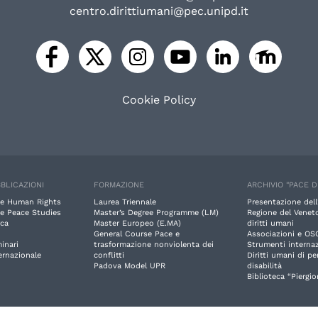
centro.dirittiumani@pec.unipd.it
Cookie Policy
BLICAZIONI
FORMAZIONE
ARCHIVIO "PACE D
e Human Rights
Laurea Triennale
Presentazione dell
e Peace Studies
Master’s Degree Programme (LM)
Regione del Veneto
rca
Master Europeo (E.MA)
diritti umani
General Course Pace e
Associazioni e OS
inari
trasformazione nonviolenta dei
Strumenti internaz
ernazionale
conflitti
Diritti umani di p
Padova Model UPR
disabilità
Biblioteca “Piergio