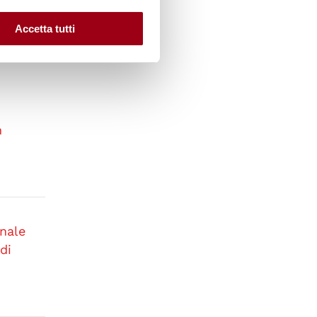
Accetta tutti
n
n
onale
 di