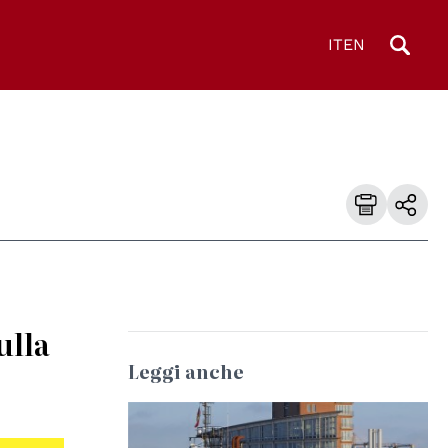
IT
EN
ulla
Leggi anche
© Wolfgang Fricke