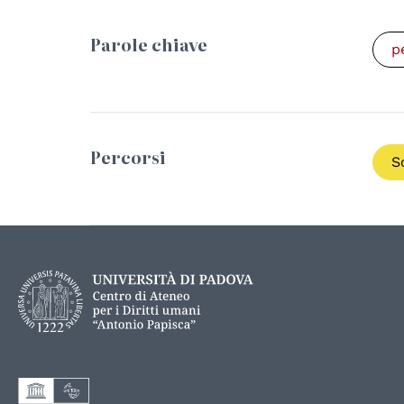
Parole chiave
p
Percorsi
S