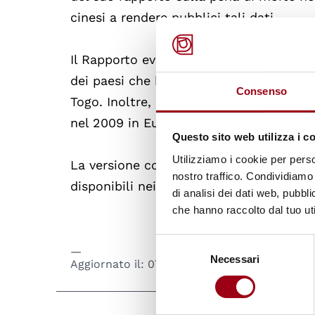
cinesi a rendere pubblici tali dati.
Il Rapporto evidenzia anche i progressi 
dei paesi che hanno completamente aboli
Consenso
Togo. Inoltre, per la prima volta da qua
nel 2009 in Europa non c'è stata alcun
Questo sito web utilizza i c
Utilizziamo i cookie per perso
La versione completa del Rapporto in lin
nostro traffico. Condividiamo 
disponibili nei siti di Amnesty Internati
di analisi dei dati web, pubbl
che hanno raccolto dal tuo uti
Selezione
Necessari
del
Aggiornato il:
07.04.2010
consenso