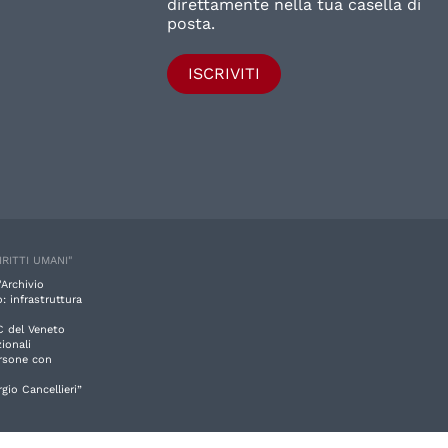
direttamente nella tua casella di
posta.
ISCRIVITI
IRITTI UMANI"
'Archivio
: infrastruttura
C del Veneto
ionali
ersone con
rgio Cancellieri”