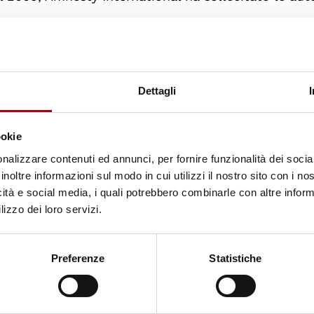
effettuati verso l'abolizione della pena di morte: il
to la pena capitale è salito a 95, grazie al Burund
Dettagli
ndo Amnesty International ha iniziato a raccogliere i
a esecuzione.
ookie
nalizzare contenuti ed annunci, per fornire funzionalità dei socia
gua inglese e una sintesi in lingua italiana sono
inoltre informazioni sul modo in cui utilizzi il nostro sito con i n
onal
icità e social media, i quali potrebbero combinarle con altre inform
lizzo dei loro servizi.
Preferenze
Statistiche