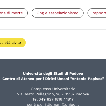
ena di morte
Ong e associazionismo
rappor
ocietà civile
Università degli Studi di Padova
Centro di Ateneo per i Diritti Umani "Antonio Papisca"
Complesso Universitario
Via Beato Pellegrino, 28 - 35137 Padova
Tel 049 827 1816 / 1817
centro.dirittiumani@unipd.it