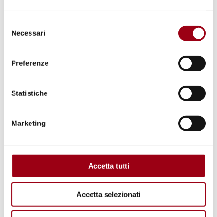
possiede un elevato titolo di studio (contro il
Selezione
66,3% di chi ha una bassa istruzione).
Necessari
del
consenso
Il Presidente dell’ASviS e della Fondazione
Preferenze
Unipolis, Pierluigi Stefanini, ha dichiarato: “Da
questo quadro emerge la
necessità di un
Statistiche
deciso cambio di passo delle politiche
,
unitamente a una campagna di
Marketing
sensibilizzazione e informazione dell’opinione
pubblica per riuscire a cogliere quei, sia pur
lievi, segnali di miglioramento e rafforzare
Accetta tutti
azioni in quelle aree in cui il Paese risulta
ancora in difficoltà”.
Accetta selezionati
All’incontro hanno preso parte il presidente