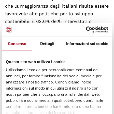
che la maggioranza degli italiani risulta essere
favorevole alle politiche per lo sviluppo
sostenibile: il 63,6% degli intervistati si
dichiara “favorevole” e il 20,1% “molto
favorevole”; solo il 7,9% è “contrario/molto
Consenso
Dettagli
Informazioni sui cookie
contrario”, mentre l’8,5% “non sa/non
risponde”.
Si tratta di dati nettamente più orientati allo
Questo sito web utilizza i cookie
sviluppo sostenibile di quanto rilevato tre
Utilizziamo i cookie per personalizzare contenuti ed
anni fa, quando il 77,2% si esprimeva a favore,
annunci, per fornire funzionalità dei social media e per
analizzare il nostro traffico. Condividiamo inoltre
l’8,5% contro e il 14,4% non aveva un’opinione.
informazioni sul modo in cui utilizzi il nostro sito con i
È a favore di politiche per lo sviluppo
nostri partner che si occupano di analisi dei dati web,
sostenibile il 91,6% dei giovani tra i 15 e i 24
pubblicità e social media, i quali potrebbero combinarle
anni (contro il 75,3% degli
con altre informazioni che hai fornito loro o che hanno
raccolto dal tuo utilizzo dei loro servizi.
ultrasessantacinquenni), ed il 90,5% di chi